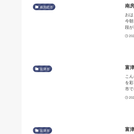
南
南房総市
おは
今朝
段が
20
富
富津市
こん
を彩
市で
20
富
富津市