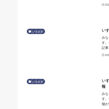
20
い
いすみ市
みな
す。
記事
20
い
いすみ市
報
みな
す。
舗が