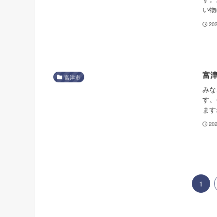
い物
20
富
富津市
みな
す。
ます
20
1