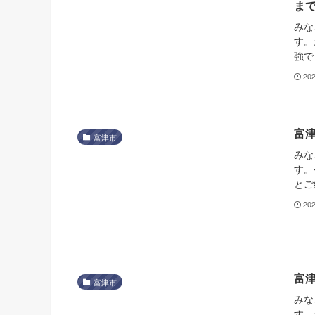
ま
みな
す。
強で
20
富
富津市
みな
す。
とご
20
富
富津市
みな
す。