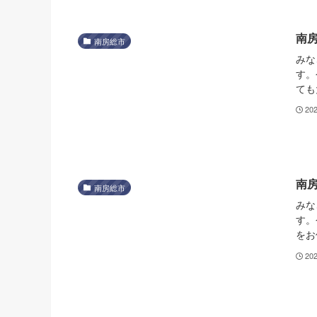
南
南房総市
みな
す。
ても
20
南
南房総市
みな
す。
をお
20