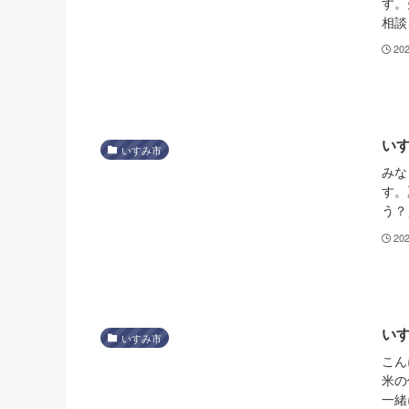
す。
相談
20
い
いすみ市
みな
す。
う？
20
い
いすみ市
こん
米の
一緒