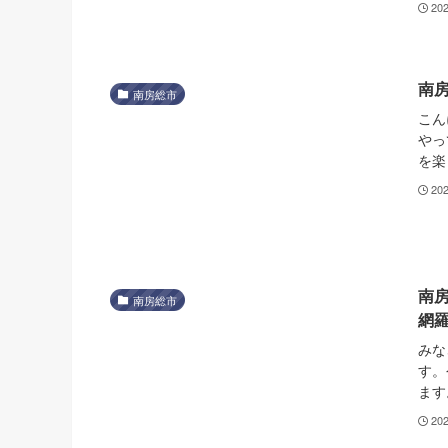
20
南
南房総市
こん
やっ
を楽
20
南
南房総市
網
みな
す。
ます
20