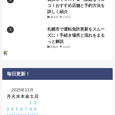
コ！おすすめ店舗と予約方法を
詳しく紹介
横浜市
17019
札幌市で運転免許更新をスムー
ズに！手続き場所と流れをまる
っと解説
札幌市
14606
毎日更新！
2025年11月
月
火
水
木
金
土
日
1
2
3
4
5
6
7
8
9