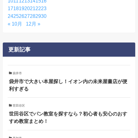
10
11
12
13
14
15
16
17
18
19
20
21
22
23
24
25
26
27
28
29
30
« 10月
12月 »
更新記事
袋井市
袋井市で大きい本屋探し！イオン内の未来屋書店が便
利すぎる
世田谷区
世田谷区でパン教室を探すなら？初心者も安心のおす
すめ教室まとめ！