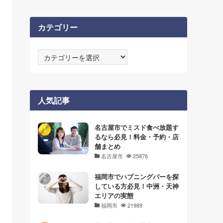
カテゴリー
カ
テ
ゴ
リ
ー
人気記事
名古屋市でミスド食べ放題す
るなら必見！料金・予約・店
舗まとめ
名古屋市
25876
福岡市でハプニングバーを探
している方必見！中洲・天神
エリアの実態
福岡市
21989