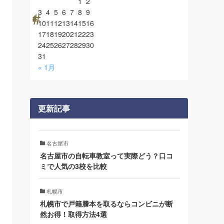
1
2
3
4
5
6
7
8
9
10
11
12
13
14
15
16
17
18
19
20
21
22
23
24
25
26
27
28
29
30
31
« 1月
更新記事
名古屋市
名古屋市の自転車教室って実際どう？口コ
ミで人気の3校を比較
札幌市
札幌市で戸籍謄本を取るならコンビニが断
然お得！取得方法4選