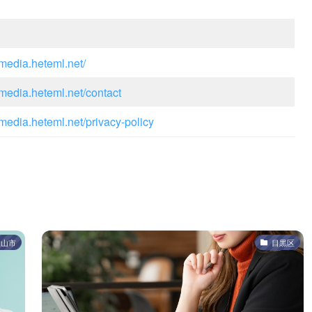
l-media.heteml.net/
l-media.heteml.net/contact
l-media.heteml.net/privacy-policy
飯山市
目黒区