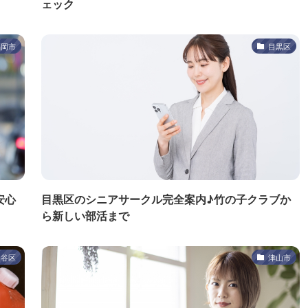
ェック
福岡市
目黒区
安心
目黒区のシニアサークル完全案内♪竹の子クラブか
ら新しい部活まで
田谷区
津山市