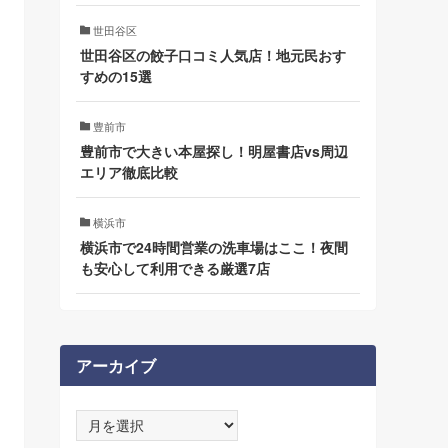
世田谷区
世田谷区の餃子口コミ人気店！地元民おす
すめの15選
豊前市
豊前市で大きい本屋探し！明屋書店vs周辺
エリア徹底比較
横浜市
横浜市で24時間営業の洗車場はここ！夜間
も安心して利用できる厳選7店
アーカイブ
ア
ー