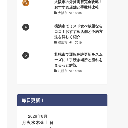
大阪市の外貨両替完全攻略！
おすすめ店舗と手数料比較
大阪市
18885
横浜市でミスド食べ放題なら
ココ！おすすめ店舗と予約方
法を詳しく紹介
横浜市
17019
札幌市で運転免許更新をスム
ーズに！手続き場所と流れを
まるっと解説
札幌市
14608
毎日更新！
2026年8月
月
火
水
木
金
土
日