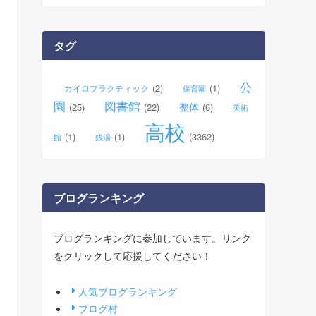
カ
イ
ブ
タグ
公
(2)
(1)
カイロプラクティック
保育園
園
図書館
整体
(25)
(22)
(6)
美術
高校
(1)
(1)
(3362)
館
銭湯
ブログランキング
ブログランキングに参加しています。リンク
をクリックして応援してください！
人気ブログランキング
ブログ村