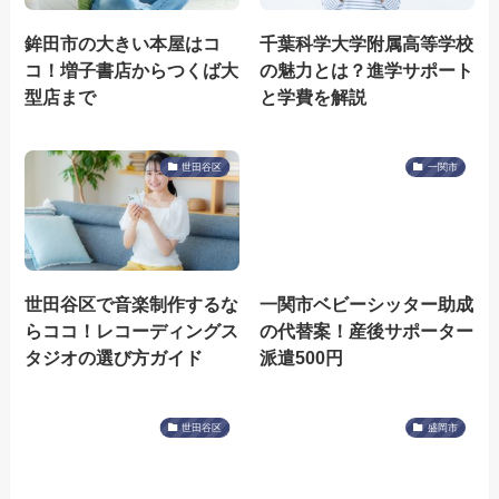
鉾田市の大きい本屋はコ
千葉科学大学附属高等学校
コ！増子書店からつくば大
の魅力とは？進学サポート
型店まで
と学費を解説
世田谷区
一関市
世田谷区で音楽制作するな
一関市ベビーシッター助成
らココ！レコーディングス
の代替案！産後サポーター
タジオの選び方ガイド
派遣500円
世田谷区
盛岡市