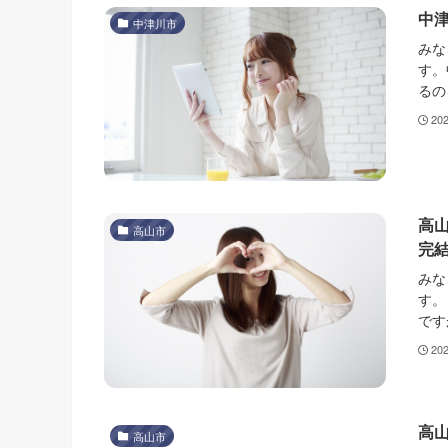
中津
中津川市
みな
す。
るの
20
高
高山市
完
みな
す。
です
20
高
高山市