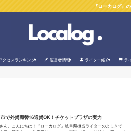
『ローカログ』のYoutubeチ
アクセスランキング
運営者情報
ライター紹介
ラ
市で外貨両替16通貨OK！チケットプラザの実力
さん、こんにちは！『ローカログ』岐阜県担当ライターのよしきで