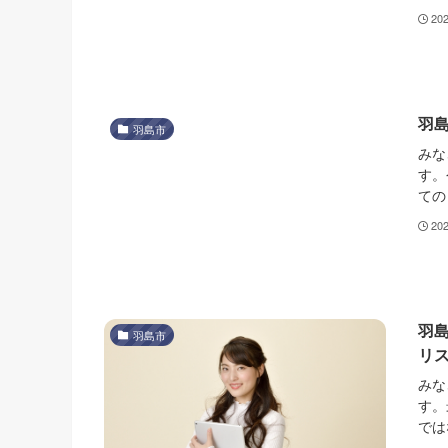
20
羽
羽島市
みな
す。
ての
20
羽
羽島市
リ
みな
す。
では