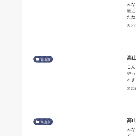
みな
最近
たね
20
高
高山市
こん
やっ
れま
20
高
高山市
みな
す。