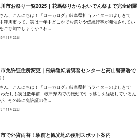
川市お祭り一覧2025｜花馬祭りからおいでん祭まで完全網羅
さん、こんにちは！『ローカログ』岐阜県担当ライターのよしきで
中津川市って、実は一年中どこかでお祭りや伝統行事が開催されてい
をご存知でしょうか？わ...
25年11月22日
山市免許証住所変更｜飛騨運転者講習センターと高山警察署で
結！
さん、こんにちは！『ローカログ』岐阜県担当ライターのよしきで
 わたしも実は数年前、岐阜県内での転勤で引っ越しを経験しているん
が、その時に免許証の住...
25年11月22日
山市で外貨両替！駅前と観光地の便利スポット案内