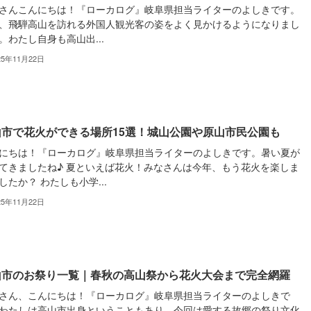
さんこんにちは！『ローカログ』岐阜県担当ライターのよしきです。
、飛騨高山を訪れる外国人観光客の姿をよく見かけるようになりまし
。わたし自身も高山出...
25年11月22日
山市で花火ができる場所15選！城山公園や原山市民公園も
にちは！『ローカログ』岐阜県担当ライターのよしきです。暑い夏が
てきましたね♪ 夏といえば花火！みなさんは今年、もう花火を楽しま
したか？ わたしも小学...
25年11月22日
山市のお祭り一覧｜春秋の高山祭から花火大会まで完全網羅
さん、こんにちは！『ローカログ』岐阜県担当ライターのよしきで
わたしは高山市出身ということもあり、今回は愛する故郷の祭り文化