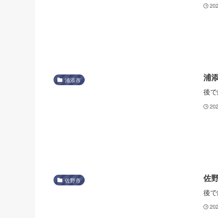
20
浦
浦添市
後で
20
佐
佐野市
後で
20