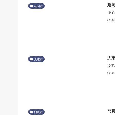
延
延岡市
後で
20
大
大東市
後で
20
門
門真市