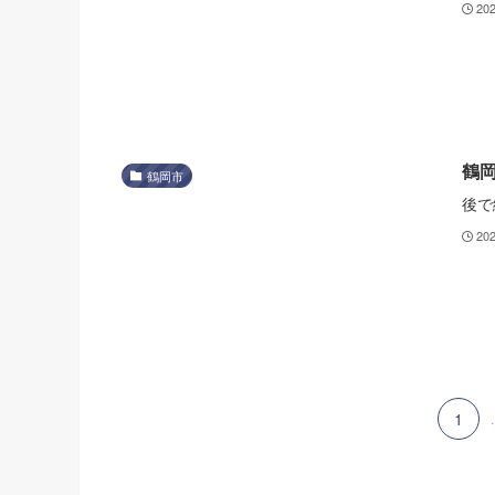
20
鶴
鶴岡市
後で
20
1
.