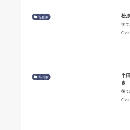
松
松原市
後で
20
半
半田市
き
後で
20