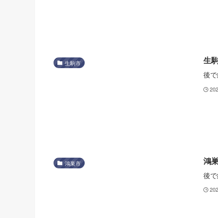
生
生駒市
後で
20
鴻
鴻巣市
後で
20