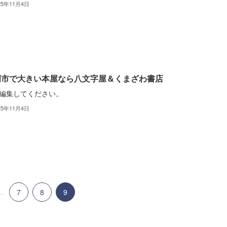
25年11月4日
岡市で大きい本屋なら八文字屋＆くまざわ書店
編集してください。
25年11月4日
..
7
8
9