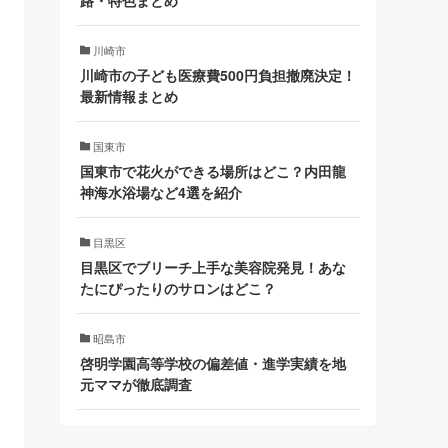
路・特色まとめ
川崎市
川崎市の子ども医療費500円負担撤廃決定！
最新情報まとめ
国東市
国東市で花火ができる場所はどこ？内田龍
神海水浴場など4選を紹介
目黒区
目黒区でブリーチ上手な美容院発見！あな
たにぴったりのサロンはどこ？
昭島市
啓明学園高等学校の偏差値・進学実績を地
元ママが徹底調査