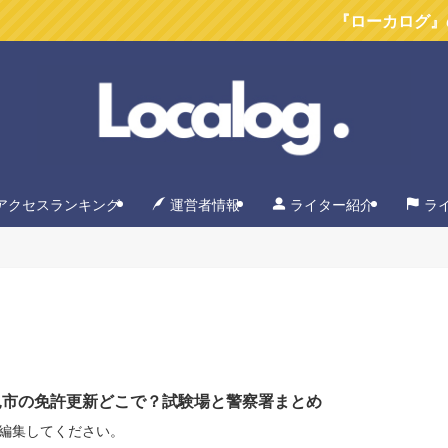
『ローカログ』のYoutub
アクセスランキング
運営者情報
ライター紹介
ラ
見市の免許更新どこで？試験場と警察署まとめ
編集してください。