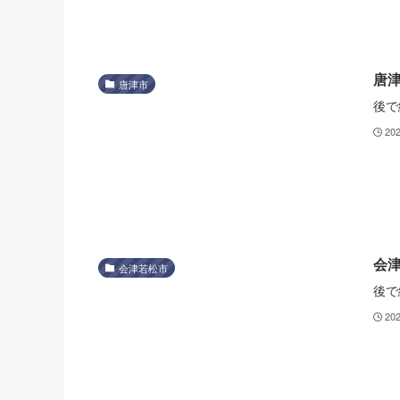
唐
唐津市
後で
20
会
会津若松市
後で
20