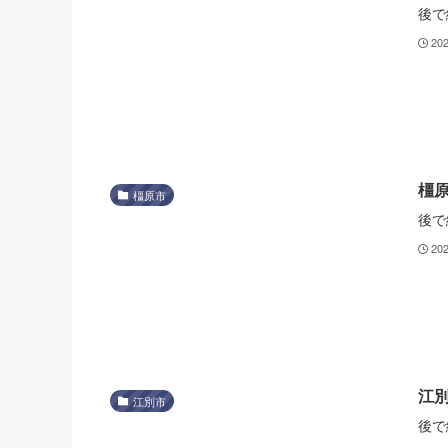
後で
20
橿原
橿原市
後で
20
江
江別市
後で