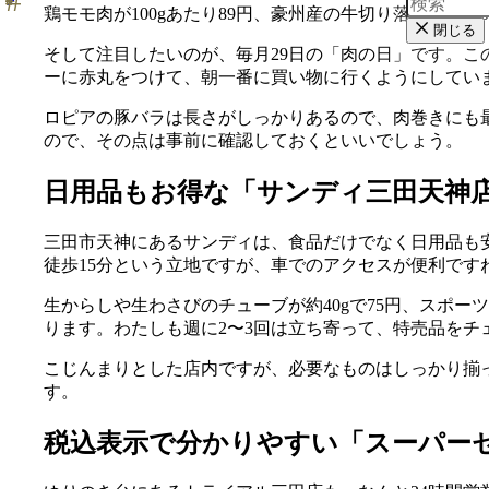
鶏モモ肉が100gあたり89円、豪州産の牛切り落としが1
閉じる
そして注目したいのが、毎月29日の「肉の日」です。こ
ーに赤丸をつけて、朝一番に買い物に行くようにしていま
ロピアの豚バラは長さがしっかりあるので、肉巻きにも
ので、その点は事前に確認しておくといいでしょう。
日用品もお得な「サンディ三田天神
三田市天神にあるサンディは、食品だけでなく日用品も安
徒歩15分という立地ですが、車でのアクセスが便利です
生からしや生わさびのチューブが約40gで75円、スポーツド
ります。わたしも週に2〜3回は立ち寄って、特売品を
こじんまりとした店内ですが、必要なものはしっかり揃
す。
税込表示で分かりやすい「スーパー