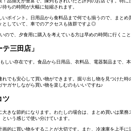
営業！品揃えが豊富で、陳列もきれいだと評判のお店です。特に
ジ待ちの時間が大幅に短縮されます。
しいポイント。日用品から食料品まで何でも揃うので、まとめ
々としていて、車でのアクセスも抜群ですよ◎
多いので、夕食用に購入を考えている方は早めの時間に行くこ
ーテ三田店」
頼もしい存在です。食品から日用品、衣料品、電器製品まで、
連れでも安心して買い物ができます。掘り出し物を見つけた時
ガヤガヤしながら買い物を楽しむのもいいですね♪
コツ
に大きな節約になります。わたしの場合は、まとめ買いは業務
、という感じで使い分けています。
計画的に買い物をすることが大切です。また、冷凍庫を上手に