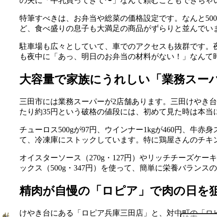
の夫に「牛乳買ってきて〜」なんて頼むこともできちゃ
特筆すべきは、お弁当や総菜の価格設定です。なんと50
ど、食べ盛りの息子も大満足の商品がずらりと並んでい
駐車場も広々としていて、車でのアクセスも抜群です。
も夜中に「あっ、明日のお弁当の材料がない！」なんて
大容量で家族にうれしい「業務スー
三田市には業務スーパーが2店舗あります。三田けやき台
たり約35円という破格の値段には、初めて見た時は本当
チューロス500gが97円、ウインナー1kgが460円、
て、冷凍庫にストックしています。特に鶏屋さんのチキンカ
オイスターソース（270g・127円）やリッチチーズケ
ックス（500g・347円）を使って、簡単に栄養バラン
精肉が自慢の「ロピア」で肉の日を
けやき台にある「ロピア兵庫三田店」と、対中町の「ロ