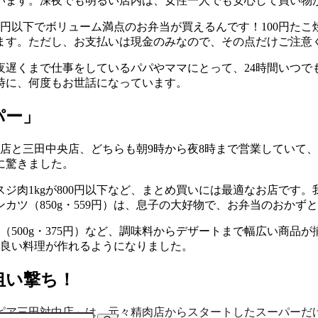
います。深夜でも明るい店内は、女性一人でも安心して買い物
0円以下でボリューム満点のお弁当が買えるんです！100円た
ます。ただし、お支払いは現金のみなので、その点だけご注意
夜遅くまで仕事をしているパパやママにとって、24時間いつで
時に、何度もお世話になっています。
パー」
店と三田中央店、どちらも朝9時から夜8時まで営業していて、
に驚きました。
牛赤身スジ肉1kgが800円以下など、まとめ買いには最適なお店で
ツ（850g・559円）は、息子の大好物で、お弁当のおかず
ーキ（500g・375円）など、調味料からデザートまで幅広い商
スの良い料理が作れるようになりました。
狙い撃ち！
ピア三田対中店」は、元々精肉店からスタートしたスーパーだ