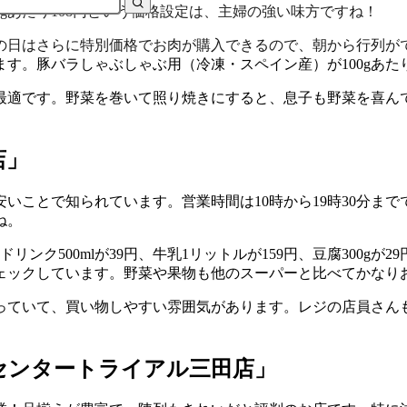
00gあたり108円という価格設定は、主婦の強い味方ですね！
の日はさらに特別価格でお肉が購入できるので、朝から行列が
す。豚バラしゃぶしゃぶ用（冷凍・スペイン産）が100gあた
最適です。野菜を巻いて照り焼きにすると、息子も野菜を喜ん
店」
いことで知られています。営業時間は10時から19時30分まで
ね。
リンク500mlが39円、牛乳1リットルが159円、豆腐300
チェックしています。野菜や果物も他のスーパーと比べてかなり
っていて、買い物しやすい雰囲気があります。レジの店員さん
センタートライアル三田店」