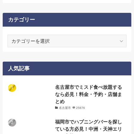
カテゴリー
カ
テ
ゴ
リ
ー
人気記事
名古屋市でミスド食べ放題する
なら必見！料金・予約・店舗ま
とめ
名古屋市
25876
福岡市でハプニングバーを探し
ている方必見！中洲・天神エリ