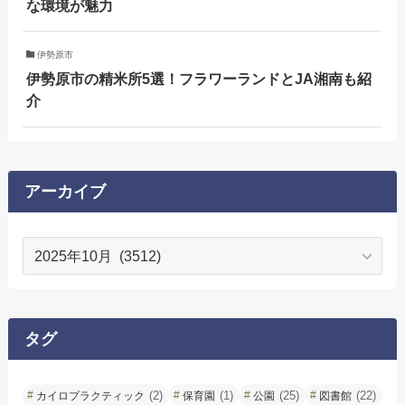
な環境が魅力
伊勢原市
伊勢原市の精米所5選！フラワーランドとJA湘南も紹
介
アーカイブ
ア
ー
カ
イ
ブ
タグ
(2)
(1)
(25)
(22)
カイロプラクティック
保育園
公園
図書館