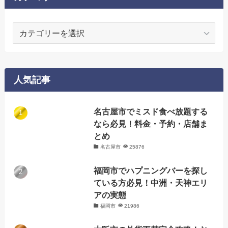
カ
テ
ゴ
リ
ー
人気記事
名古屋市でミスド食べ放題する
なら必見！料金・予約・店舗ま
とめ
名古屋市
25876
福岡市でハプニングバーを探し
ている方必見！中洲・天神エリ
アの実態
福岡市
21986