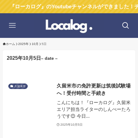
『ローカログ』のYoutubeチャンネルができました！チャ
ホーム
2025年
10月
5日
2025年10月5日
– date –
久留米市の免許更新は筑後試験場
久留米市
へ！受付時間と手続き
こんにちは！『ローカログ』久留米
エリア担当ライターのしんぺーたろ
うです😊 今日...
2025年10月5日