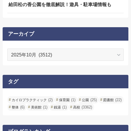
給田松の香公園を徹底解説！遊具・駐車場情報も
アーカイブ
ア
ー
カ
イ
ブ
タグ
(2)
(1)
(25)
(22)
カイロプラクティック
保育園
公園
図書館
(6)
(1)
(1)
(3362)
整体
美術館
銭湯
高校