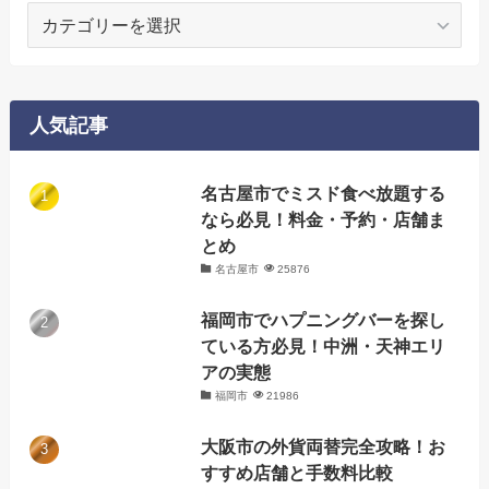
カ
テ
ゴ
リ
ー
人気記事
名古屋市でミスド食べ放題する
なら必見！料金・予約・店舗ま
とめ
名古屋市
25876
福岡市でハプニングバーを探し
ている方必見！中洲・天神エリ
アの実態
福岡市
21986
大阪市の外貨両替完全攻略！お
すすめ店舗と手数料比較