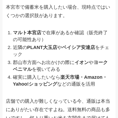
本宮市で備蓄米を購入したい場合、現時点ではい
くつかの選択肢があります。
マルト本宮店
で在庫があるか確認（販売終了
の可能性あり）
近隣の
PLANT大玉店
や
ベイシア安達店
をチェ
ック
郡山市方面へお出かけの際に
イオン
や
ヨーク
ベニマル
を覗いてみる
確実に購入したいなら
楽天市場・Amazon・
Yahoo!ショッピング
などの通販を活用
店舗での購入が難しくなっている今、通販は本当
にありがたい存在ですよね。送料無料の商品も多