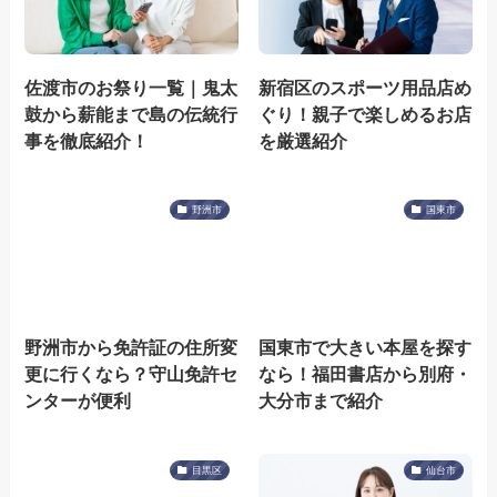
佐渡市のお祭り一覧｜鬼太
新宿区のスポーツ用品店め
鼓から薪能まで島の伝統行
ぐり！親子で楽しめるお店
事を徹底紹介！
を厳選紹介
野洲市
国東市
野洲市から免許証の住所変
国東市で大きい本屋を探す
更に行くなら？守山免許セ
なら！福田書店から別府・
ンターが便利
大分市まで紹介
目黒区
仙台市