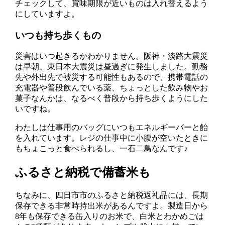
チェックして、賞味期限が近いものは入れ替えるよう
にしていますよ。
いつも持ち歩くもの
災害はいつ起きるかわかりません。阪神・淡路大震災
は早朝、東日本大震災は昼過ぎに発生しました。勤務
先や外出先で被災する可能性もあるので、携帯電話の
充電器や普段飲んでいる薬、ちょっとした飲み物やお
菓子なんかは、なるべく普段から持ち歩くようにした
いですね。
わたしは仕事用のバッグにいつもエネルギーバーと飴
を入れています。レジの仕事中に小腹が空いたときに
もちょこっと食べられるし、一石二鳥なんです♪
ふるさと納税で備蓄米も
ちなみに、四日市市のふるさと納税返礼品には、長期
保存できる非常時持出米があるんですよ。製造日から
8年も保存できる缶入りのお米で、白米とわかめごは