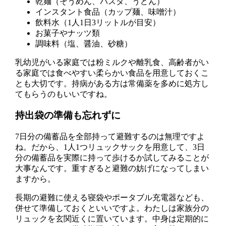
乾麺（そうめん、パスタ、うどん）
インスタント食品（カップ麺、味噌汁）
飲料水（1人1日3リットルが目安）
お菓子やナッツ類
調味料（塩、醤油、砂糖）
乳幼児がいる家庭では粉ミルクや離乳食、高齢者がい
る家庭では食べやすい柔らかい食品を用意しておくこ
とも大切です。持病がある方は常備薬を多めに処方し
てもらうのもいいですね。
持出袋の準備も忘れずに
7日分の備蓄品を全部持って避難するのは無理ですよ
ね。だから、1人1つリュックサックを用意して、3日
分の備蓄品を実際に持って歩けるか試してみることが
大事なんです。重すぎると避難の妨げになってしまい
ますから。
長期の避難に使える寝袋やポータブル充電器なども、
併せて準備しておくといいですよ。わたしは家族分の
リュックを玄関近くに置いています。中身は定期的に