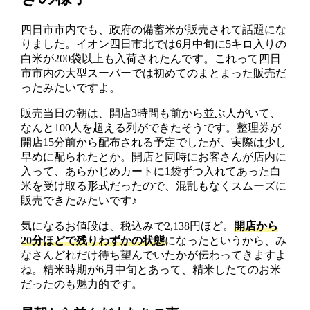
四日市市内でも、政府の備蓄米が販売されて話題にな
りました。イオン四日市北では6月中旬に5キロ入りの
白米が200袋以上も入荷されたんです。これって四日
市市内の大型スーパーでは初めてのまとまった販売だ
ったみたいですよ。
販売当日の朝は、開店3時間も前から並ぶ人がいて、
なんと100人を超える列ができたそうです。整理券が
開店15分前から配布される予定でしたが、実際は少し
早めに配られたとか。開店と同時にお客さんが店内に
入って、あらかじめカートに1袋ずつ入れてあった白
米を受け取る形式だったので、混乱もなくスムーズに
販売できたみたいです♪
気になるお値段は、税込みで2,138円ほど。
開店から
20分ほどで残りわずかの状態
になったというから、み
なさんどれだけ待ち望んでいたかが伝わってきますよ
ね。精米時期が6月中旬とあって、精米したてのお米
だったのも魅力的です。