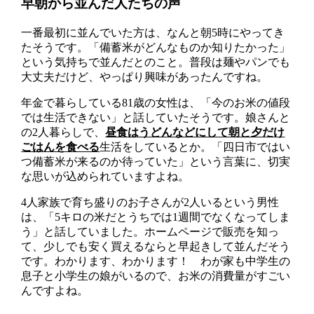
早朝から並んだ人たちの声
一番最初に並んでいた方は、なんと朝5時にやってき
たそうです。「備蓄米がどんなものか知りたかった」
という気持ちで並んだとのこと。普段は麺やパンでも
大丈夫だけど、やっぱり興味があったんですね。
年金で暮らしている81歳の女性は、「今のお米の値段
では生活できない」と話していたそうです。娘さんと
の2人暮らしで、
昼食はうどんなどにして朝と夕だけ
ごはんを食べる
生活をしているとか。「四日市ではい
つ備蓄米が来るのか待っていた」という言葉に、切実
な思いが込められていますよね。
4人家族で育ち盛りのお子さんが2人いるという男性
は、「5キロの米だとうちでは1週間でなくなってしま
う」と話していました。ホームページで販売を知っ
て、少しでも安く買えるならと早起きして並んだそう
です。わかります、わかります！ わが家も中学生の
息子と小学生の娘がいるので、お米の消費量がすごい
んですよね。