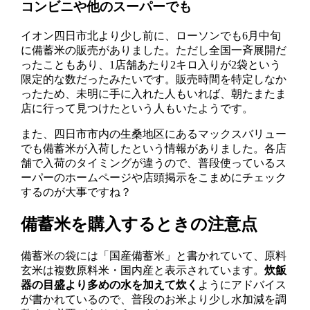
コンビニや他のスーパーでも
イオン四日市北より少し前に、ローソンでも6月中旬
に備蓄米の販売がありました。ただし全国一斉展開だ
ったこともあり、1店舗あたり2キロ入りが2袋という
限定的な数だったみたいです。販売時間を特定しなか
ったため、未明に手に入れた人もいれば、朝たまたま
店に行って見つけたという人もいたようです。
また、四日市市内の生桑地区にあるマックスバリュー
でも備蓄米が入荷したという情報がありました。各店
舗で入荷のタイミングが違うので、普段使っているス
ーパーのホームページや店頭掲示をこまめにチェック
するのが大事ですね？
備蓄米を購入するときの注意点
備蓄米の袋には「国産備蓄米」と書かれていて、原料
玄米は複数原料米・国内産と表示されています。
炊飯
器の目盛より多めの水を加えて炊く
ようにアドバイス
が書かれているので、普段のお米より少し水加減を調