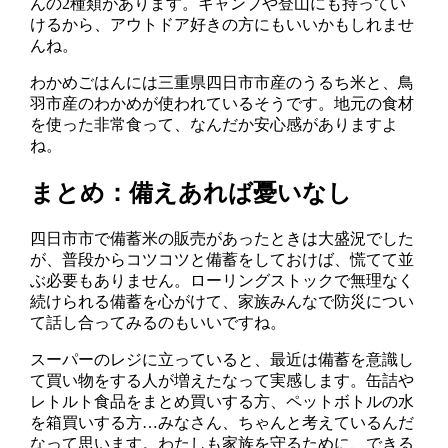
んの2種類があります。キャンプや登山にも持ってい
けるから、アウトドア好きの方にもいいかもしれませ
んね。
わかめごはんには三重県四日市市産のうるち米と、鳥
羽市産のわかめが使われているそうです。地元の食材
を使った非常食って、なんだか安心感がありますよ
ね。
まとめ：備えあれば憂いなし
四日市市で備蓄米の販売があったときは大盛況でした
が、普段からコツコツと備蓄をしておけば、慌てて並
ぶ必要もありません。ローリングストックで無理なく
続けられる備蓄を心がけて、家族みんなで防災につい
て話し合ってみるのもいいですね。
スーパーのレジに立っていると、最近は備蓄を意識し
て買い物をする人が増えたなって実感します。缶詰や
レトルト食品をまとめ買いする方、ペットボトルの水
を箱買いする方…みなさん、ちゃんと考えているんだ
なって思います。わたしも家族を守るために、できる