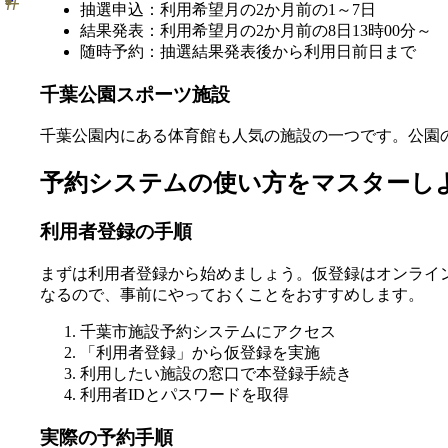
抽選申込：利用希望月の2か月前の1～7日
結果発表：利用希望月の2か月前の8日13時00分～
随時予約：抽選結果発表後から利用日前日まで
千葉公園スポーツ施設
千葉公園内にある体育館も人気の施設の一つです。公園
予約システムの使い方をマスターし
利用者登録の手順
まずは利用者登録から始めましょう。仮登録はオンライ
なるので、事前にやっておくことをおすすめします。
千葉市施設予約システムにアクセス
「利用者登録」から仮登録を実施
利用したい施設の窓口で本登録手続き
利用者IDとパスワードを取得
実際の予約手順