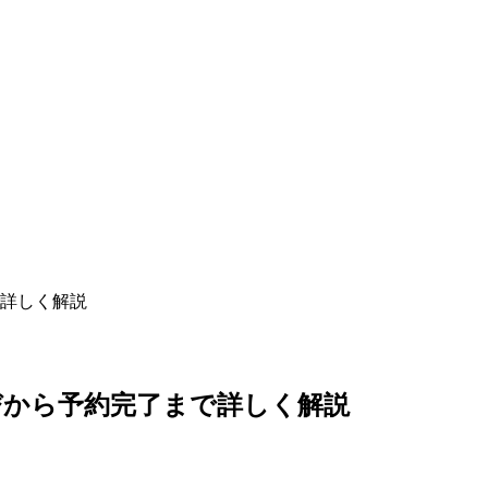
詳しく解説
びから予約完了まで詳しく解説