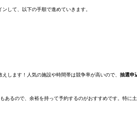
インして、以下の手順で進めていきます。
教えします！人気の施設や時間帯は競争率が高いので、
抽選申
もあるので、余裕を持って予約するのがおすすめです。特に土