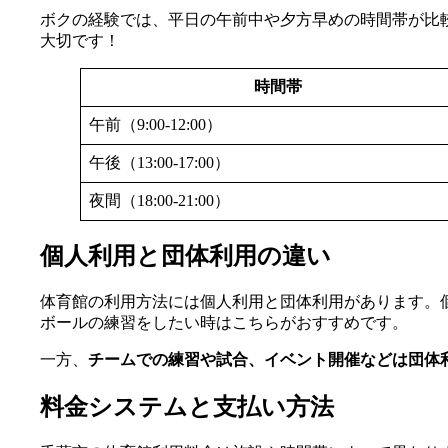
ボクの経験では、平日の午前中や夕方早めの時間帯が比
大切です！
時間帯
午前（9:00-12:00）
午後（13:00-17:00）
夜間（18:00-21:00）
個人利用と団体利用の違い
体育館の利用方法には個人利用と団体利用があります。
ボールの練習をしたい時はこちらがおすすめです。
一方、
チームでの練習や試合、イベント開催などは団体
料金システムと支払い方法