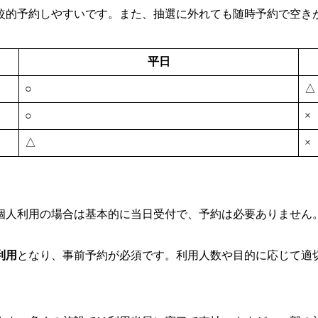
較的予約しやすいです。また、抽選に外れても随時予約で空き
平日
○
△
○
×
△
×
個人利用の場合は基本的に当日受付で、予約は必要ありません
利用
となり、事前予約が必須です。利用人数や目的に応じて適