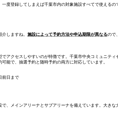
、一度登録してしまえば千葉市内の対象施設すべてで使えるの
紹介しますね。
施設によって予約方法や申込期限が異なる
ので
型でアクセスしやすいのが特徴です。千葉市中央コミュニティ
約可能で、抽選予約と随時予約の両方に対応しています。
日前日まで
設で、メインアリーナとサブアリーナを備えています。大きな