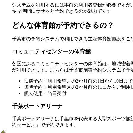
システムを利用するには事前の利用者登録が必要ですが
キマ時間にササッと予約できるのが魅力です✨
どんな体育館が予約できるの？
千葉市の予約システムで利用できる主な体育館施設をご
コミュニティセンターの体育館
各区にあるコミュニティセンターの体育館は、地域密着
が利用できます。こちらは千葉市施設予約システムで予
抽選予約：利用希望月の2か月前の1日から10日まで
随時予約：利用希望月の2か月前の11日からご利用
個人使用：当日受付
千葉ポートアリーナ
千葉ポートアリーナは千葉市を代表する大型スポーツ施
約サービス」で予約できます。