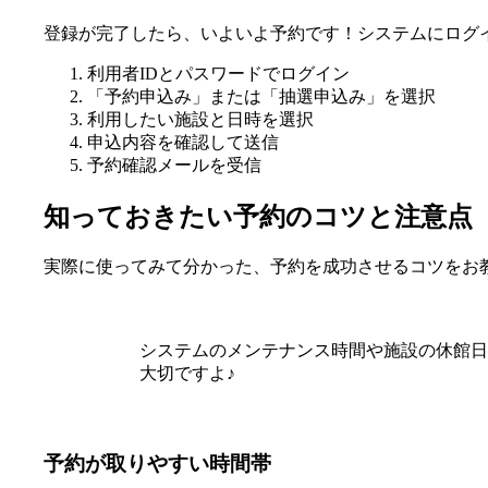
登録が完了したら、いよいよ予約です！システムにログ
利用者IDとパスワードでログイン
「予約申込み」または「抽選申込み」を選択
利用したい施設と日時を選択
申込内容を確認して送信
予約確認メールを受信
知っておきたい予約のコツと注意点
実際に使ってみて分かった、予約を成功させるコツをお
システムのメンテナンス時間や施設の休館日
大切ですよ♪
予約が取りやすい時間帯