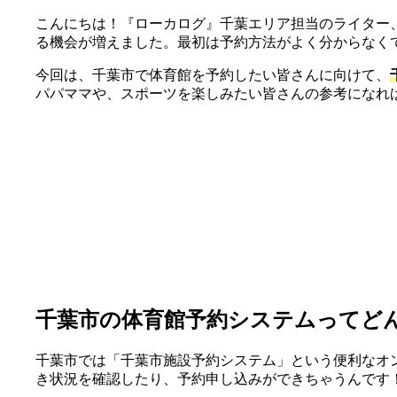
こんにちは！『ローカログ』千葉エリア担当のライター、
る機会が増えました。最初は予約方法がよく分からなく
今回は、千葉市で体育館を予約したい皆さんに向けて、
パパママや、スポーツを楽しみたい皆さんの参考になれ
千葉市の体育館予約システムってど
千葉市では「千葉市施設予約システム」という便利なオ
き状況を確認したり、予約申し込みができちゃうんです