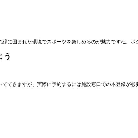
の緑に囲まれた環境でスポーツを楽しめるのが魅力ですね。ボ
よう
ンでできますが、実際に予約するには施設窓口での本登録が必