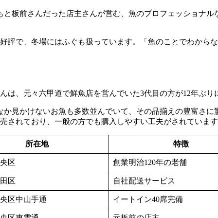
もと板前さんだった店主さんが営む、魚のプロフェッショナル
大好評で、冬場にはふぐも扱っています。「魚のことでわから
』さんは、元々六甲道で鮮魚店を営んでいた3代目の方が12年ぶ
なか見かけないお魚も多数並んでいて、その品揃えの豊富さに
販売されており、一般の方でも購入しやすい工夫がされていま
所在地
特徴
央区
創業明治120年の老舗
田区
自社配送サービス
央区中山手通
イートイン40席完備
央区東雲通
元板前の店主