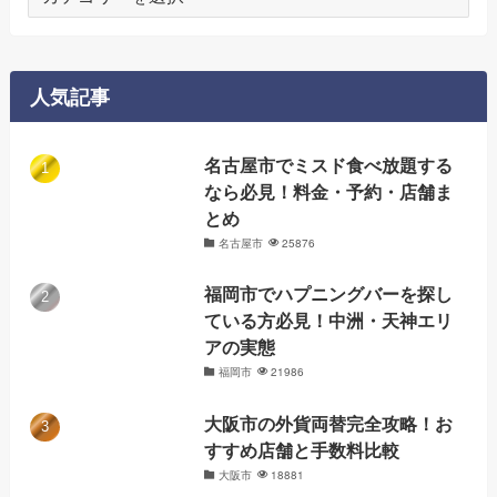
テ
ゴ
リ
ー
人気記事
名古屋市でミスド食べ放題する
なら必見！料金・予約・店舗ま
とめ
名古屋市
25876
福岡市でハプニングバーを探し
ている方必見！中洲・天神エリ
アの実態
福岡市
21986
大阪市の外貨両替完全攻略！お
すすめ店舗と手数料比較
大阪市
18881