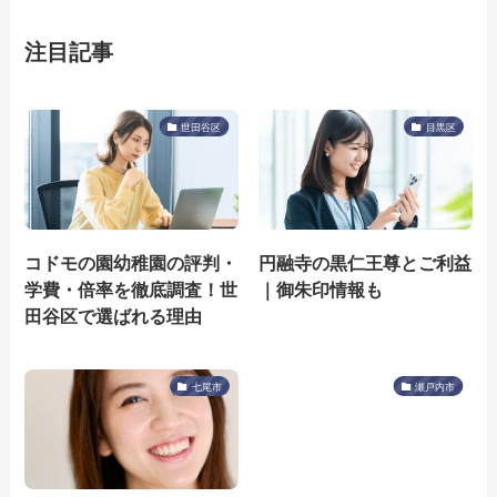
注目記事
世田谷区
目黒区
コドモの園幼稚園の評判・
円融寺の黒仁王尊とご利益
学費・倍率を徹底調査！世
｜御朱印情報も
田谷区で選ばれる理由
七尾市
瀬戸内市