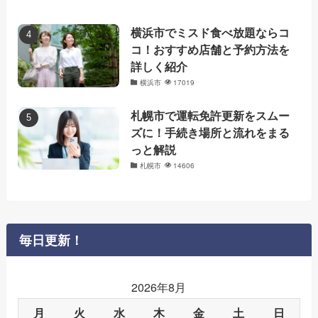
横浜市でミスド食べ放題ならコ
コ！おすすめ店舗と予約方法を
詳しく紹介
横浜市
17019
札幌市で運転免許更新をスムー
ズに！手続き場所と流れをまる
っと解説
札幌市
14606
毎日更新！
2026年8月
月
火
水
木
金
土
日