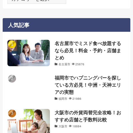
テ
ゴ
リ
人気記事
ー
名古屋市でミスド食べ放題する
なら必見！料金・予約・店舗ま
とめ
名古屋市
25876
福岡市でハプニングバーを探し
ている方必見！中洲・天神エリ
アの実態
福岡市
21986
大阪市の外貨両替完全攻略！お
すすめ店舗と手数料比較
大阪市
18884