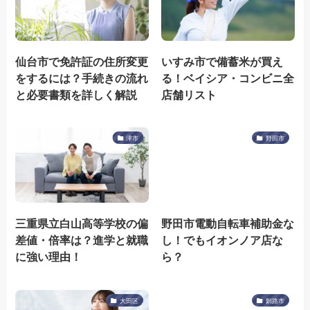
仙台市で免許証の住所変更
いすみ市で備蓄米が買え
をするには？手続きの流れ
る！ベイシア・コンビニ全
と必要書類を詳しく解説
店舗リスト
津市
野田市
三重県立白山高等学校の偏
野田市電動自転車補助金な
差値・倍率は？進学と就職
し！でもイオンノア店な
に強い理由！
ら？
大田区
釧路市