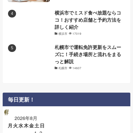
横浜市でミスド食べ放題ならコ
コ！おすすめ店舗と予約方法を
詳しく紹介
横浜市
17019
札幌市で運転免許更新をスムー
ズに！手続き場所と流れをまる
っと解説
札幌市
14607
毎日更新！
2026年8月
月
火
水
木
金
土
日
1
2