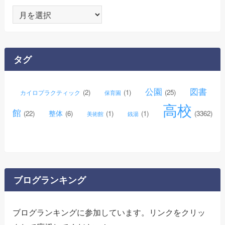
ア
ー
カ
イ
タグ
ブ
公園
図書
(2)
(1)
(25)
カイロプラクティック
保育園
高校
館
整体
(22)
(6)
(1)
(1)
(3362)
美術館
銭湯
ブログランキング
ブログランキングに参加しています。リンクをクリッ