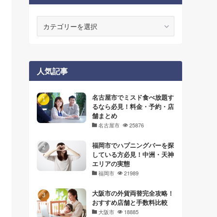
カ
テ
ゴ
リ
ー
人気記事
名古屋市でミスド食べ放題す
るなら必見！料金・予約・店
舗まとめ
名古屋市
25876
福岡市でハプニングバーを探
している方必見！中洲・天神
エリアの実態
福岡市
21989
大阪市の外貨両替完全攻略！
おすすめ店舗と手数料比較
大阪市
18885