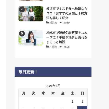
横浜市でミスド食べ放題なら
ココ！おすすめ店舗と予約方
法を詳しく紹介
横浜市
17019
札幌市で運転免許更新をスム
ーズに！手続き場所と流れを
まるっと解説
札幌市
14608
毎日更新！
2026年8月
月
火
水
木
金
土
日
1
2