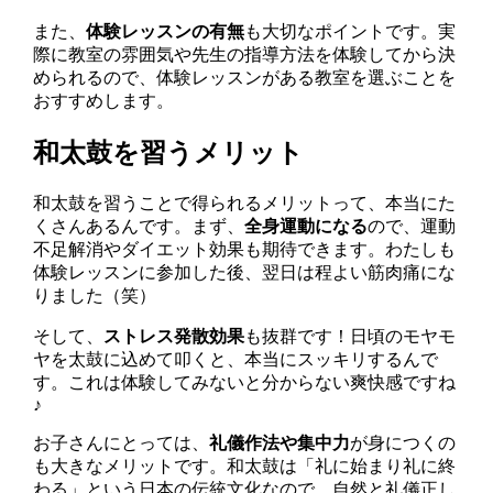
また、
体験レッスンの有無
も大切なポイントです。実
際に教室の雰囲気や先生の指導方法を体験してから決
められるので、体験レッスンがある教室を選ぶことを
おすすめします。
和太鼓を習うメリット
和太鼓を習うことで得られるメリットって、本当にた
くさんあるんです。まず、
全身運動になる
ので、運動
不足解消やダイエット効果も期待できます。わたしも
体験レッスンに参加した後、翌日は程よい筋肉痛にな
りました（笑）
そして、
ストレス発散効果
も抜群です！日頃のモヤモ
ヤを太鼓に込めて叩くと、本当にスッキリするんで
す。これは体験してみないと分からない爽快感ですね
♪
お子さんにとっては、
礼儀作法や集中力
が身につくの
も大きなメリットです。和太鼓は「礼に始まり礼に終
わる」という日本の伝統文化なので、自然と礼儀正し