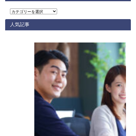
カ
テ
ゴ
人気記事
リ
ー