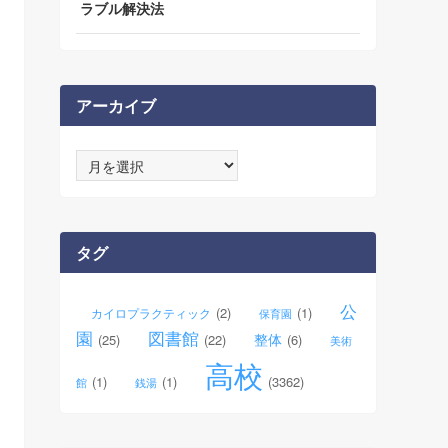
ラブル解決法
アーカイブ
ア
ー
カ
イ
ブ
タグ
公
(2)
(1)
カイロプラクティック
保育園
園
図書館
整体
(25)
(22)
(6)
美術
高校
(1)
(1)
(3362)
館
銭湯