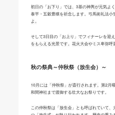
初日の「お下り」では、3基の神輿が元気よく
泰平・五穀豊穣を祈念します。弓馬術礼法小
よ。
そして3日目の「お上り」でフィナーレを迎
をもらえる光景です。花火大会やミス卑弥呼
秋の祭典～仲秋祭（放生会）～
10月には「仲秋祭」が斎行されます。第2月
和間神社まで渡御する壮大なお祭りです。
この仲秋祭は「放生会」とも呼ばれていて、
つ「放生式」が執り行われます。歴史の重み