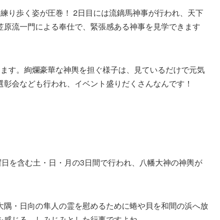
練り歩く姿が圧巻！ 2日目には流鏑馬神事が行われ、天下
笠原流一門による奉仕で、緊張感ある神事を見学できます
えます。絢爛豪華な神輿を担ぐ様子は、見ているだけで元気
選彰会なども行われ、イベント盛りだくさんなんです！
曜日を含む土・日・月の3日間で行われ、八幡大神の神輿が
大隅・日向の隼人の霊を慰めるために蜷や貝を和間の浜へ放
を感じる、しみじみとした行事ですよね。