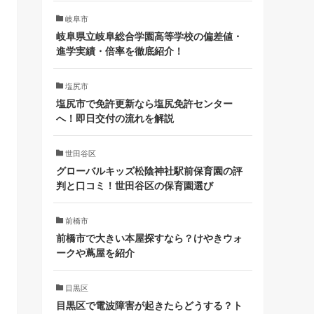
岐阜市
岐阜県立岐阜総合学園高等学校の偏差値・
進学実績・倍率を徹底紹介！
塩尻市
塩尻市で免許更新なら塩尻免許センター
へ！即日交付の流れを解説
世田谷区
グローバルキッズ松陰神社駅前保育園の評
判と口コミ！世田谷区の保育園選び
前橋市
前橋市で大きい本屋探すなら？けやきウォ
ークや蔦屋を紹介
目黒区
目黒区で電波障害が起きたらどうする？ト