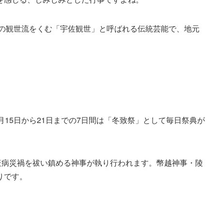
楽の観世流をくむ「宇佐観世」と呼ばれる伝統芸能で、地元
。
月15日から21日までの7日間は「冬致祭」として毎日祭典が
疫病災禍を祓い鎮める神事が執り行われます。幣越神事・陵
りです。