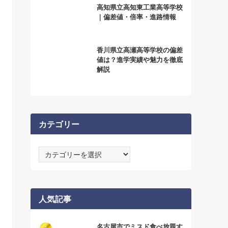
高知県立高知東工業高等学校
｜偏差値・倍率・進路情報
香川県立高瀬高等学校の偏差
値は？進学実績や魅力を徹底
解説
カテゴリー
カ
テ
ゴ
リ
ー
人気記事
名古屋市でミスド食べ放題す