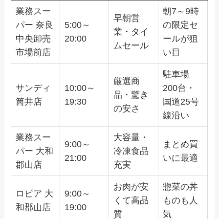
業務スー
朝7～9時
早朝営
パー 奈良
5:00～
の限定セ
業・タイ
中央卸売
20:00
ールが狙
ムセール
市場前店
い目
駐車場
厳選商
サンディ
10:00～
200台・
品・驚き
筒井店
19:30
国道25号
の安さ
線沿い
業務スー
大容量・
9:00～
まとめ買
パー 大和
冷凍食品
21:00
いに最適
郡山店
充実
お肉が安
惣菜の丼
ロピア 大
9:00～
くて高品
ものも人
和郡山店
19:00
質
気