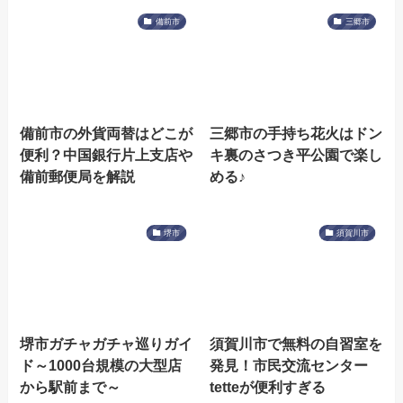
備前市
三郷市
備前市の外貨両替はどこが
三郷市の手持ち花火はドン
便利？中国銀行片上支店や
キ裏のさつき平公園で楽し
備前郵便局を解説
める♪
堺市
須賀川市
堺市ガチャガチャ巡りガイ
須賀川市で無料の自習室を
ド～1000台規模の大型店
発見！市民交流センター
から駅前まで～
tetteが便利すぎる