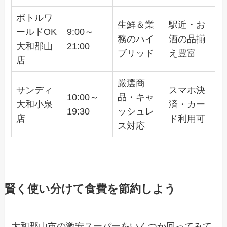
ボトルワ
生鮮＆業
駅近・お
ールドOK
9:00～
務のハイ
酒の品揃
大和郡山
21:00
ブリッド
え豊富
店
厳選商
サンディ
スマホ決
10:00～
品・キャ
大和小泉
済・カー
19:30
ッシュレ
店
ド利用可
ス対応
賢く使い分けて食費を節約しよう
大和郡山市の激安スーパーをいくつか回ってみて