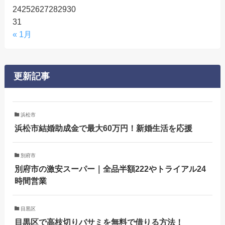
24
25
26
27
28
29
30
31
« 1月
更新記事
浜松市
浜松市結婚助成金で最大60万円！新婚生活を応援
別府市
別府市の激安スーパー｜全品半額222やトライアル24
時間営業
目黒区
目黒区で高枝切りバサミを無料で借りる方法！