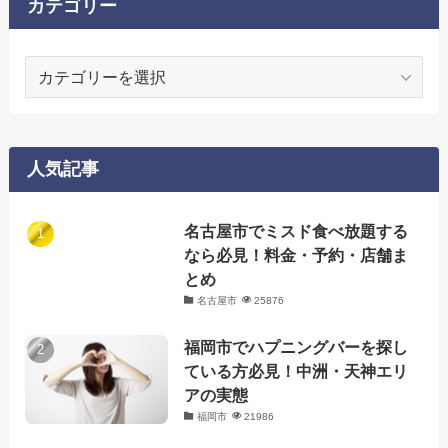
カテゴリー
カ
テ
ゴ
リ
ー
人気記事
名古屋市でミスド食べ放題する
なら必見！料金・予約・店舗ま
とめ
名古屋市
25876
福岡市でハプニングバーを探し
ている方必見！中洲・天神エリ
アの実態
福岡市
21986