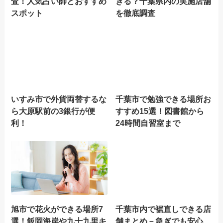
査！人気占い師とおすすめ
きる？千葉県内の実施店舗
スポット
を徹底調査
いすみ市で外貨両替するな
千葉市で勉強できる場所お
ら大原駅前の3銀行が便
すすめ15選！図書館から
利！
24時間自習室まで
旭市で花火ができる場所7
千葉市内で裾直しできる店
選！飯岡海岸や九十九里キ
舗まとめ－急ぎでも安心