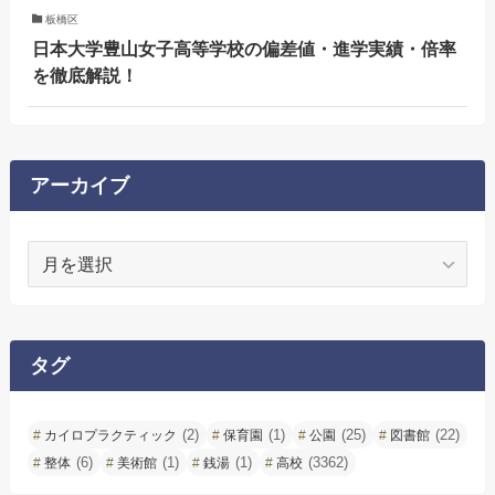
板橋区
日本大学豊山女子高等学校の偏差値・進学実績・倍率
を徹底解説！
アーカイブ
ア
ー
カ
イ
ブ
タグ
(2)
(1)
(25)
(22)
カイロプラクティック
保育園
公園
図書館
(6)
(1)
(1)
(3362)
整体
美術館
銭湯
高校