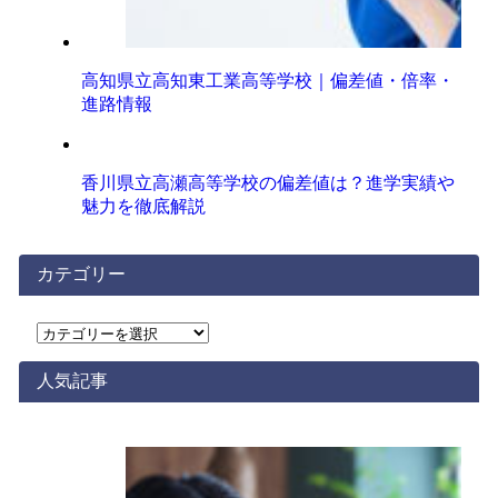
高知県立高知東工業高等学校｜偏差値・倍率・
進路情報
香川県立高瀬高等学校の偏差値は？進学実績や
魅力を徹底解説
カテゴリー
カ
テ
ゴ
人気記事
リ
ー