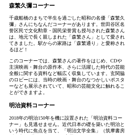
森繁久彌コーナー
千歳船橋のまちで半生を過ごした昭和の名優「森繁久
彌」さんにちなんだコーナーがあります。世田谷区名
誉区民で文化勲章・国民栄誉賞も授与された森繁さん
は、地元で長く親しまれた「森繁さん」として愛され
てきました。駅からの家路は「森繁通り」と愛称され
るほど！
このコーナーでは、森繁さんの著作をはじめ、CDや
主演映画・舞台の原作本、さらに活躍した時代の芸能
全般に関する資料など幅広く収集しています。玄関脇
のロビーには、当時の映画・舞台のなつかしいポスタ
ーなども展示されていて、昭和の芸能文化に触れるこ
とができますよ。
明治資料コーナー
2018年の明治150年を機に設置された「明治資料コー
ナー」も見逃せません。近代日本の礎を築いた明治と
いう時代に焦点を当て、「明治文学全集」（筑摩書房