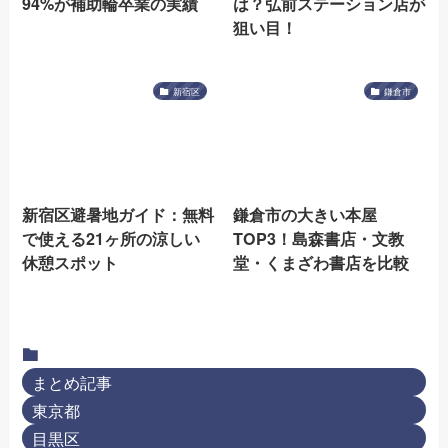
94%が補助輪卒業の実績
は？弘前ステーション店が
狙い目！
新宿区
鎌倉市
新宿区避暑地ガイド：無料
鎌倉市の大きい本屋
で使える21ヶ所の涼しい
TOP3！島森書店・文教
休憩スポット
堂・くまざわ書店を比較
まとめ記事
東京都
目黒区