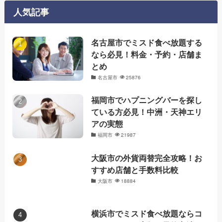
ー
人気記事
名古屋市でミスド食べ放題する
なら必見！料金・予約・店舗ま
とめ
名古屋市
25876
福岡市でハプニングバーを探し
ている方必見！中洲・天神エリ
アの実態
福岡市
21987
大阪市の外貨両替完全攻略！お
すすめ店舗と手数料比較
大阪市
18884
横浜市でミスド食べ放題ならコ