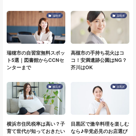
瑞穂市
高槻市
瑞穂市の自習室無料スポッ
高槻市の手持ち花火はコ
ト5選｜図書館からCCNセ
コ！安満遺跡公園はNG？
ンターまで
芥川はOK
横浜市
目黒区
横浜市住民税率は高い？子
目黒区で激辛料理を楽しむ
育て世代が知っておきたい
なら♪辛党必見のお店選び