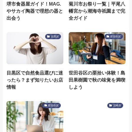
堺市食器屋ガイド！MAG.
菊川市お祭り一覧｜平尾八
やサカイ陶器で理想の器と
幡宮から潮海寺祇園まで完
出会う
全ガイド
目黒区
世田谷区
目黒区で自然食品選びに迷
世田谷区の栗拾い体験！島
ったら？まず知りたいお店
田果樹園で秋の味覚を満喫
情報
しよう
世田谷区
宮崎市