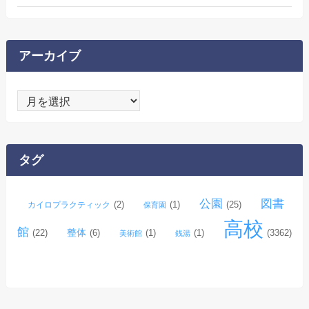
アーカイブ
ア
ー
カ
イ
タグ
ブ
公園
図書
(2)
(1)
(25)
カイロプラクティック
保育園
高校
館
整体
(22)
(6)
(1)
(1)
(3362)
美術館
銭湯