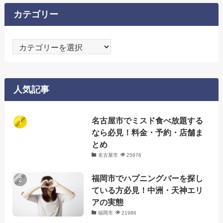
カテゴリー
カ
テ
ゴ
リ
人気記事
ー
名古屋市でミスド食べ放題する
なら必見！料金・予約・店舗ま
とめ
名古屋市
25876
福岡市でハプニングバーを探し
ている方必見！中洲・天神エリ
アの実態
福岡市
21986