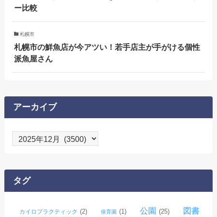
ー比較
札幌市
札幌市の鮮魚店が今アツい！若手店主が手がける個性
派魚屋さん
アーカイブ
ア
ー
カ
イ
タグ
ブ
公園
図書
(2)
(1)
(25)
カイロプラクティック
保育園