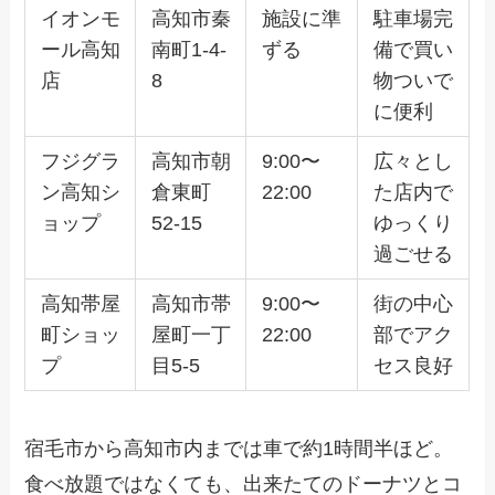
イオンモ
高知市秦
施設に準
駐車場完
ール高知
南町1-4-
ずる
備で買い
店
8
物ついで
に便利
フジグラ
高知市朝
9:00〜
広々とし
ン高知シ
倉東町
22:00
た店内で
ョップ
52-15
ゆっくり
過ごせる
高知帯屋
高知市帯
9:00〜
街の中心
町ショッ
屋町一丁
22:00
部でアク
プ
目5-5
セス良好
宿毛市から高知市内までは車で約1時間半ほど。
食べ放題ではなくても、出来たてのドーナツとコ