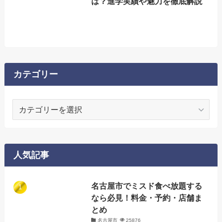
は？進学実績や魅力を徹底解説
カテゴリー
カ
テ
ゴ
リ
ー
人気記事
名古屋市でミスド食べ放題する
なら必見！料金・予約・店舗ま
とめ
名古屋市
25876