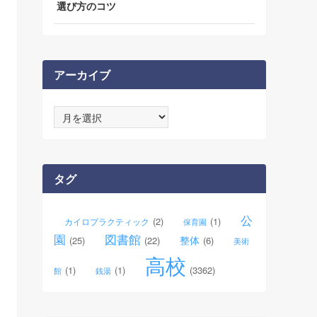
選び方のコツ
アーカイブ
ア
ー
カ
イ
ブ
タグ
公
(2)
(1)
カイロプラクティック
保育園
園
図書館
整体
(25)
(22)
(6)
美術
高校
(1)
(1)
(3362)
館
銭湯