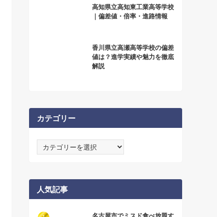
高知県立高知東工業高等学校
｜偏差値・倍率・進路情報
香川県立高瀬高等学校の偏差
値は？進学実績や魅力を徹底
解説
カテゴリー
カ
テ
ゴ
リ
ー
人気記事
名古屋市でミスド食べ放題す