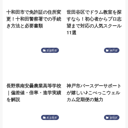
十和田市で免許証の住所変
世田谷区でドラム教室を探
更！十和田警察署での手続
すなら！初心者からプロ志
き方法と必要書類
望まで対応の人気スクール
11選
安曇野市
神戸市
長野県南安曇農業高等学校
神戸市バースデーサポート
｜偏差値・倍率・進学実績
が嬉しい♪こべっこウェル
を解説
カム定期便の魅力
名古屋市
新宿区