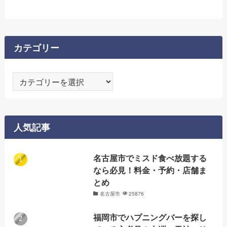
カテゴリー
カ
テ
ゴ
リ
人気記事
ー
名古屋市でミスド食べ放題する
なら必見！料金・予約・店舗ま
とめ
名古屋市
25876
福岡市でハプニングバーを探し