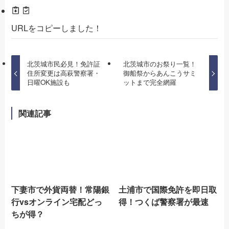
URLをコピーしました！
北茨城市民必見！免許証
北茨城市のお祭り一覧！
住所変更は高萩警察署・
御船祭からあんこうサミ
日曜OK施設も
ットまで完全網羅
関連記事
下妻市で外貨両替！常陽銀
土浦市で国際免許を即日取
行vsオンライン宅配どっ
得！つくば警察署が最速
ちが得？