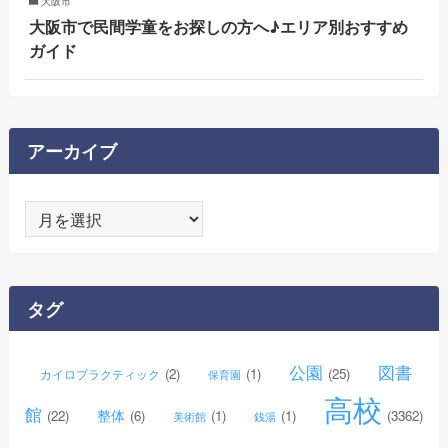
大阪市
大阪市で民間学童をお探しの方へ♪エリア別おすすめ
ガイド
アーカイブ
ア
ー
カ
イ
タグ
ブ
公園
図書
(2)
(1)
(25)
カイロプラクティック
保育園
高校
館
整体
(22)
(6)
(1)
(1)
(3362)
美術館
銭湯