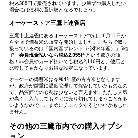
税込388円で販売されています。少量ずつ購入したい
場合には便利な選択肢となるでしょう。
オーケーストア三鷹上連雀店
三鷹市上連雀にあるオーケーストアでは、6月11日か
ら全店で備蓄米の販売を開始しました。こちらで取り
扱っているのは「国内産ブレンド（令和4年産）」5kg
で、
会員現金払いなら税込2,055円
という驚きの価
格！非会員やカード払いでも税込2,116円と、他店と
比較してもかなりお得な設定になっています。
オーケーの備蓄米は令和4年産の古古米となります
が、政府が厳重に温度管理して保管していたものなの
で、品質面での心配は少ないと言えます。ただし人気
が高く、入荷してもすぐに売り切れてしまうことが多
いようなので、こまめにチェックするといいかもしれ
ません。
その他の三鷹市内での購入オプシ
ョン