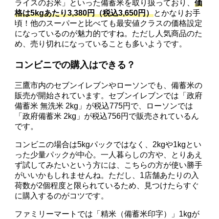
ライスのお米」といった備蓄米を取り扱っており、
価
格は5kgあたり3,380円（税込3,650円）
とかなりお手
頃！他のスーパーと比べても最安値クラスの価格設定
になっているのが魅力的ですね。ただし人気商品のた
め、売り切れになっていることも多いようです。
コンビニでの購入はできる？
三鷹市内のセブンイレブンやローソンでも、備蓄米の
販売が開始されています。セブンイレブンでは「政府
備蓄米 無洗米 2kg」が税込775円で、ローソンでは
「政府備蓄米 2kg」が税込756円で販売されているん
です。
コンビニの場合は5kgパックではなく、2kgや1kgとい
った少量パックが中心。一人暮らしの方や、とりあえ
ず試してみたいという方には、こちらの方が使い勝手
がいいかもしれませんね。ただし、1店舗あたりの入
荷数が2個程度と限られているため、見つけたらすぐ
に購入するのがコツです。
ファミリーマートでは「精米（備蓄米印字）」1kgが