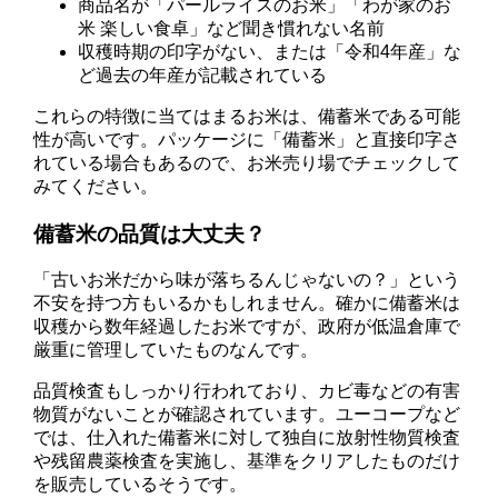
商品名が「パールライスのお米」「わが家のお
米 楽しい食卓」など聞き慣れない名前
収穫時期の印字がない、または「令和4年産」な
ど過去の年産が記載されている
これらの特徴に当てはまるお米は、備蓄米である可能
性が高いです。パッケージに「備蓄米」と直接印字さ
れている場合もあるので、お米売り場でチェックして
みてください。
備蓄米の品質は大丈夫？
「古いお米だから味が落ちるんじゃないの？」という
不安を持つ方もいるかもしれません。確かに備蓄米は
収穫から数年経過したお米ですが、政府が低温倉庫で
厳重に管理していたものなんです。
品質検査もしっかり行われており、カビ毒などの有害
物質がないことが確認されています。ユーコープなど
では、仕入れた備蓄米に対して独自に放射性物質検査
や残留農薬検査を実施し、基準をクリアしたものだけ
を販売しているそうです。