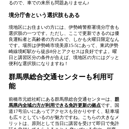
るので、車での来所も問題ありません♪
境分庁舎という選択肢もある
境地区にお住まいの方には、伊勢崎警察署境分庁舎も
選択肢の一つです。ただし、ここで更新できるのは優
良運転者と高齢者の方のみで、しかも火曜日限定なん
です。場所は伊勢崎市境美原15-5にあって、東武伊勢
崎線境町駅から徒歩8分とアクセスは良好ですよ。曜
日と講習区分の条件が合えば、境地区の方にはグッと
便利な選択肢になりますね！
群馬県総合交通センターも利用可
能
前橋市元総社町にある群馬県総合交通センターは、
群
馬県内全域の方が利用できる免許更新の拠点
です。国
道17号沿いにあってアクセスも分かりやすく、駐車場
も広々としているのが魅力ですね。こちらの大きなメ
リットは、原則として当日に講習を受けて即日で免許