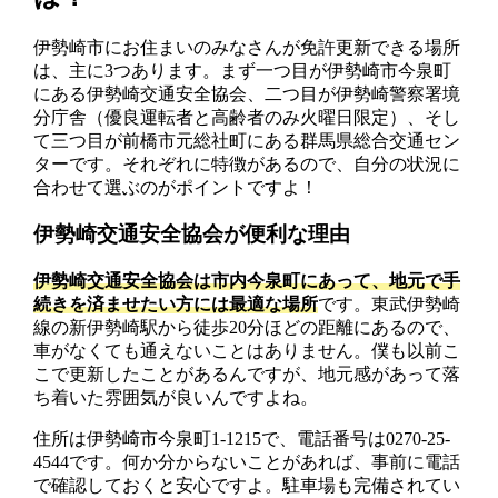
伊勢崎市にお住まいのみなさんが免許更新できる場所
は、主に3つあります。まず一つ目が伊勢崎市今泉町
にある伊勢崎交通安全協会、二つ目が伊勢崎警察署境
分庁舎（優良運転者と高齢者のみ火曜日限定）、そし
て三つ目が前橋市元総社町にある群馬県総合交通セン
ターです。それぞれに特徴があるので、自分の状況に
合わせて選ぶのがポイントですよ！
伊勢崎交通安全協会が便利な理由
伊勢崎交通安全協会は市内今泉町にあって、地元で手
続きを済ませたい方には最適な場所
です。東武伊勢崎
線の新伊勢崎駅から徒歩20分ほどの距離にあるので、
車がなくても通えないことはありません。僕も以前こ
こで更新したことがあるんですが、地元感があって落
ち着いた雰囲気が良いんですよね。
住所は伊勢崎市今泉町1-1215で、電話番号は0270-25-
4544です。何か分からないことがあれば、事前に電話
で確認しておくと安心ですよ。駐車場も完備されてい