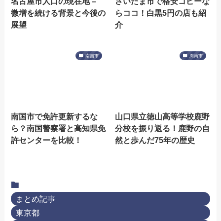
名古屋市人口の現在地 –
さいたま市で格安コピーな
微増を続ける背景と今後の
らココ！白黒5円の店も紹
展望
介
南国市
周南市
南国市で免許更新するな
山口県立徳山高等学校鹿野
ら？南国警察署と高知県免
分校を振り返る！鹿野の自
許センターを比較！
然と歩んだ75年の歴史
まとめ記事
東京都