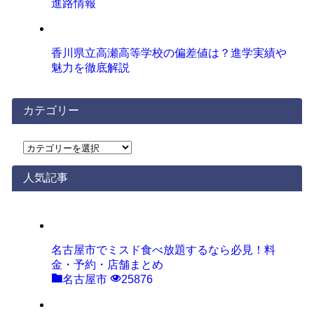
進路情報
香川県立高瀬高等学校の偏差値は？進学実績や
魅力を徹底解説
カテゴリー
カ
テ
ゴ
人気記事
リ
ー
名古屋市でミスド食べ放題するなら必見！料
金・予約・店舗まとめ
名古屋市
25876