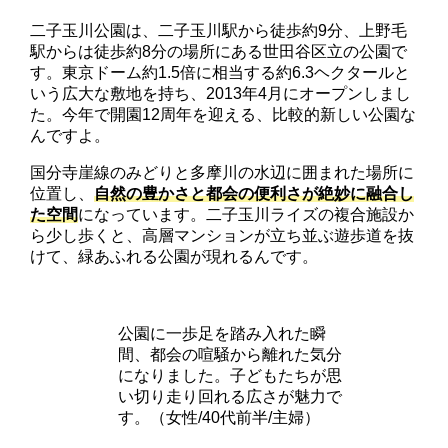
二子玉川公園は、二子玉川駅から徒歩約9分、上野毛
駅からは徒歩約8分の場所にある世田谷区立の公園で
す。東京ドーム約1.5倍に相当する約6.3ヘクタールと
いう広大な敷地を持ち、2013年4月にオープンしまし
た。今年で開園12周年を迎える、比較的新しい公園な
んですよ。
国分寺崖線のみどりと多摩川の水辺に囲まれた場所に
位置し、
自然の豊かさと都会の便利さが絶妙に融合し
た空間
になっています。二子玉川ライズの複合施設か
ら少し歩くと、高層マンションが立ち並ぶ遊歩道を抜
けて、緑あふれる公園が現れるんです。
公園に一歩足を踏み入れた瞬
間、都会の喧騒から離れた気分
になりました。子どもたちが思
い切り走り回れる広さが魅力で
す。（女性/40代前半/主婦）