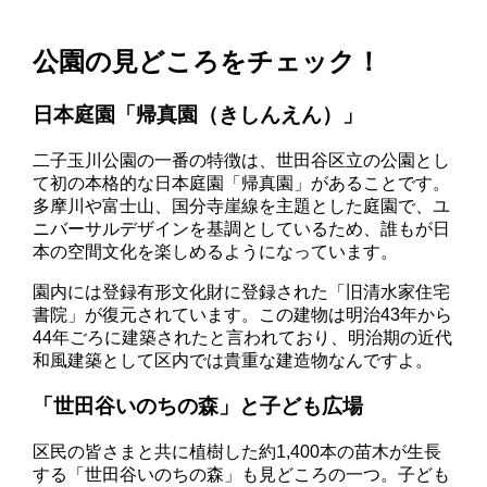
公園の見どころをチェック！
日本庭園「帰真園（きしんえん）」
二子玉川公園の一番の特徴は、世田谷区立の公園とし
て初の本格的な日本庭園「帰真園」があることです。
多摩川や富士山、国分寺崖線を主題とした庭園で、ユ
ニバーサルデザインを基調としているため、誰もが日
本の空間文化を楽しめるようになっています。
園内には登録有形文化財に登録された「旧清水家住宅
書院」が復元されています。この建物は明治43年から
44年ごろに建築されたと言われており、明治期の近代
和風建築として区内では貴重な建造物なんですよ。
「世田谷いのちの森」と子ども広場
区民の皆さまと共に植樹した約1,400本の苗木が生長
する「世田谷いのちの森」も見どころの一つ。子ども