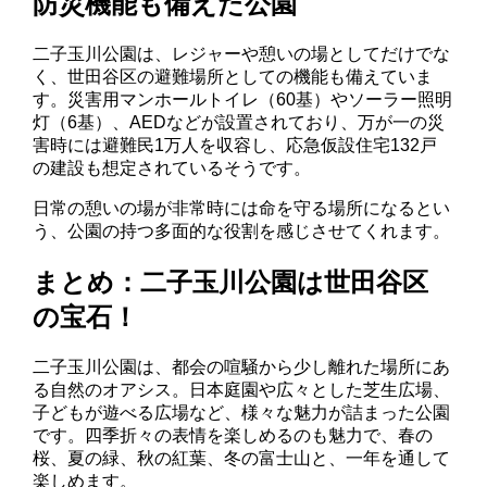
防災機能も備えた公園
二子玉川公園は、レジャーや憩いの場としてだけでな
く、世田谷区の避難場所としての機能も備えていま
す。災害用マンホールトイレ（60基）やソーラー照明
灯（6基）、AEDなどが設置されており、万が一の災
害時には避難民1万人を収容し、応急仮設住宅132戸
の建設も想定されているそうです。
日常の憩いの場が非常時には命を守る場所になるとい
う、公園の持つ多面的な役割を感じさせてくれます。
まとめ：二子玉川公園は世田谷区
の宝石！
二子玉川公園は、都会の喧騒から少し離れた場所にあ
る自然のオアシス。日本庭園や広々とした芝生広場、
子どもが遊べる広場など、様々な魅力が詰まった公園
です。四季折々の表情を楽しめるのも魅力で、春の
桜、夏の緑、秋の紅葉、冬の富士山と、一年を通して
楽しめます。