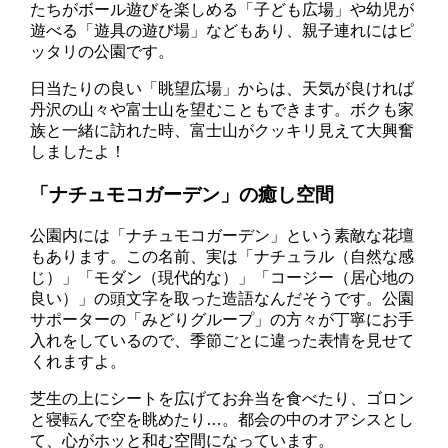
たちがボール遊びを楽しめる「子ども広場」や幼児が
遊べる「遊具の遊び場」などもあり、親子連れにはピ
ッタリの公園です。
日当たりの良い「眺望広場」からは、天気が良ければ
丹沢の山々や富士山を望むこともできます。ボクも家
族と一緒に訪れた時、富士山がクッキリ見えて大興奮
しましたよ！
「ナチュモコガーデン」の癒し空間
公園内には「ナチュモコガーデン」という素敵な花壇
もあります。この名前、実は「ナチュラル（自然な感
じ）」「モダン（現代的な）」「コージー（居心地の
良い）」の頭文字を取った造語なんだそうです。公園
サポーターの「みどりグループ」の方々が丁寧にお手
入れをしているので、季節ごとに違った表情を見せて
くれますよ。
芝生の上にシートを広げてお弁当を食べたり、ゴロン
と寝転んで空を眺めたり…。都会の中のオアシスとし
て、心がホッと和む空間になっています。