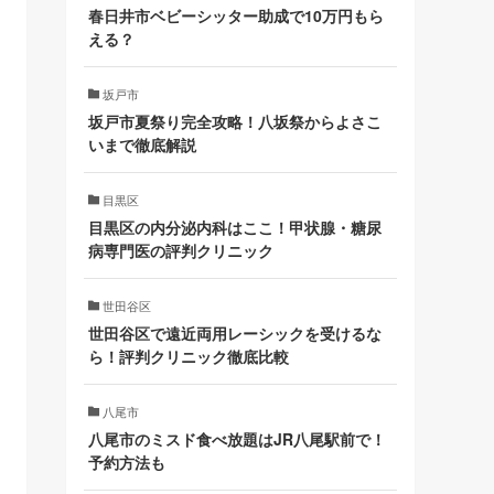
春日井市ベビーシッター助成で10万円もら
える？
坂戸市
坂戸市夏祭り完全攻略！八坂祭からよさこ
いまで徹底解説
目黒区
目黒区の内分泌内科はここ！甲状腺・糖尿
病専門医の評判クリニック
世田谷区
世田谷区で遠近両用レーシックを受けるな
ら！評判クリニック徹底比較
八尾市
八尾市のミスド食べ放題はJR八尾駅前で！
予約方法も