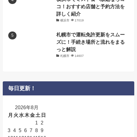
コ！おすすめ店舗と予約方法を
詳しく紹介
横浜市
17019
札幌市で運転免許更新をスムー
ズに！手続き場所と流れをまる
っと解説
札幌市
14607
毎日更新！
2026年8月
月
火
水
木
金
土
日
1
2
3
4
5
6
7
8
9