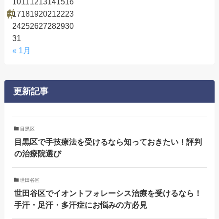
10
11
12
13
14
15
16
17
18
19
20
21
22
23
24
25
26
27
28
29
30
31
« 1月
更新記事
目黒区
目黒区で手技療法を受けるなら知っておきたい！評判
の治療院選び
世田谷区
世田谷区でイオントフォレーシス治療を受けるなら！
手汗・足汗・多汗症にお悩みの方必見