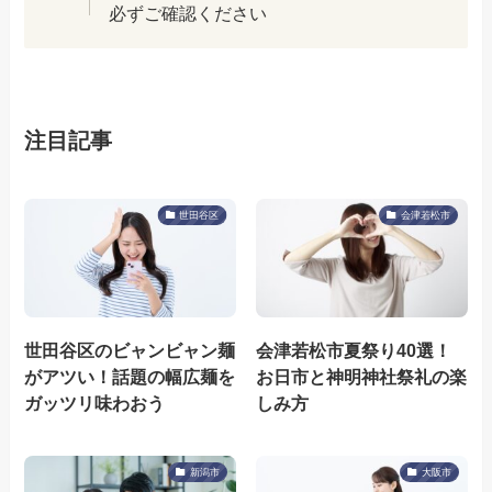
必ずご確認ください
注目記事
世田谷区
会津若松市
世田谷区のビャンビャン麺
会津若松市夏祭り40選！
がアツい！話題の幅広麺を
お日市と神明神社祭礼の楽
ガッツリ味わおう
しみ方
新潟市
大阪市