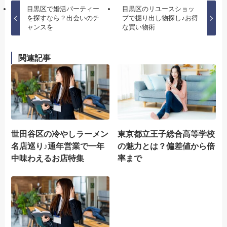
目黒区で婚活パーティー
目黒区のリユースショッ
を探すなら？出会いのチ
プで掘り出し物探し♪お得
ャンスを
な買い物術
関連記事
世田谷区の冷やしラーメン
東京都立王子総合高等学校
名店巡り♪通年営業で一年
の魅力とは？偏差値から倍
中味わえるお店特集
率まで