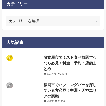
カテゴリー
カ
テ
ゴ
リ
ー
人気記事
名古屋市でミスド食べ放題する
なら必見！料金・予約・店舗ま
とめ
名古屋市
25876
福岡市でハプニングバーを探し
ている方必見！中洲・天神エリ
アの実態
福岡市
21986