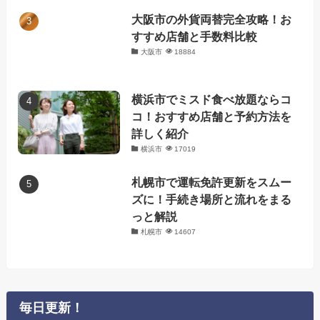
大阪市の外貨両替完全攻略！お
すすめ店舗と手数料比較
大阪市
18884
横浜市でミスド食べ放題ならコ
コ！おすすめ店舗と予約方法を
詳しく紹介
横浜市
17019
札幌市で運転免許更新をスムー
ズに！手続き場所と流れをまる
っと解説
札幌市
14607
毎日更新！