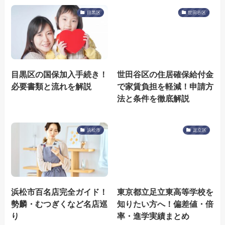
目黒区
世田谷区
目黒区の国保加入手続き！
世田谷区の住居確保給付金
必要書類と流れを解説
で家賃負担を軽減！申請方
法と条件を徹底解説
浜松市
足立区
浜松市百名店完全ガイド！
東京都立足立東高等学校を
勢麟・むつぎくなど名店巡
知りたい方へ！偏差値・倍
り
率・進学実績まとめ