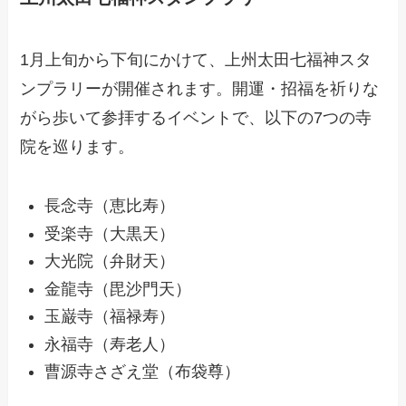
1月上旬から下旬にかけて、上州太田七福神スタ
ンプラリーが開催されます。開運・招福を祈りな
がら歩いて参拝するイベントで、以下の7つの寺
院を巡ります。
長念寺（恵比寿）
受楽寺（大黒天）
大光院（弁財天）
金龍寺（毘沙門天）
玉巌寺（福禄寿）
永福寺（寿老人）
曹源寺さざえ堂（布袋尊）