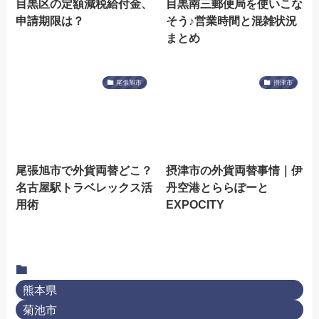
目黒区の定額減税給付金、
目黒南三郵便局を使いこな
申請期限は？
そう♪営業時間と混雑状況
まとめ
尾張旭市
摂津市
尾張旭市で外貨両替どこ？
摂津市の外貨両替事情｜伊
名古屋駅トラベレックス活
丹空港とららぽーと
用術
EXPOCITY
熊本県
菊池市