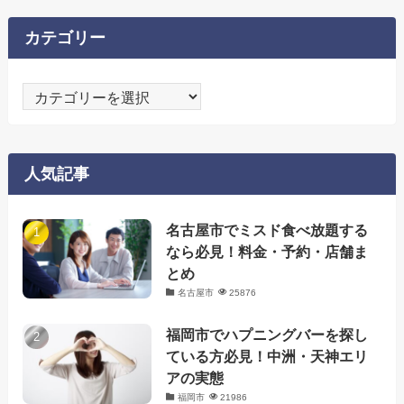
カテゴリー
カ
テ
ゴ
リ
人気記事
ー
名古屋市でミスド食べ放題する
なら必見！料金・予約・店舗ま
とめ
名古屋市
25876
福岡市でハプニングバーを探し
ている方必見！中洲・天神エリ
アの実態
福岡市
21986