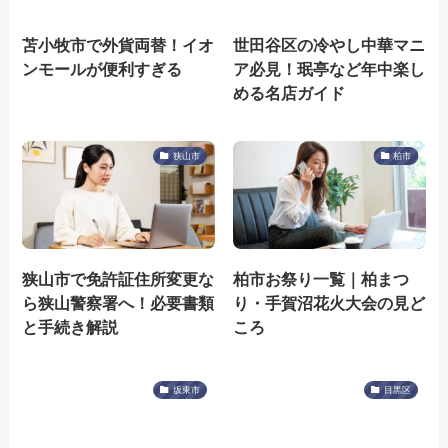
苫小牧市で外貨両替！イオ
世田谷区の冷やし中華マニ
ンモールが便利すぎる
ア必見！珉亭など年中楽し
める名店ガイド
狭山市
柏市
狭山市で免許証住所変更な
柏市お祭り一覧｜柏まつ
ら狭山警察署へ！必要書類
り・手賀沼花火大会の見ど
と手続き解説
ころ
坂東市
目黒区