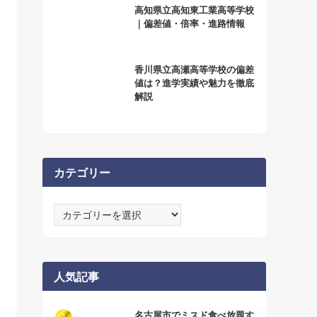
高知県立高知東工業高等学校
｜偏差値・倍率・進路情報
香川県立高瀬高等学校の偏差
値は？進学実績や魅力を徹底
解説
カテゴリー
カ
テ
ゴ
リ
ー
人気記事
名古屋市でミスド食べ放題す