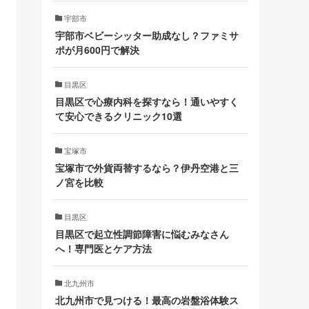
宇部市
宇部市ベビーシッター助成なし？ファミサ
ポが月600円で解決
目黒区
目黒区で心療内科を探すなら！通いやすく
て安心できるクリニック10選
宝塚市
宝塚市で外貨両替するなら？伊丹空港と三
ノ宮を比較
目黒区
目黒区で起立性調節障害に悩むみなさん
へ！専門医とケア方法
北九州市
北九州市で見つける！最高の岩盤浴体験ス