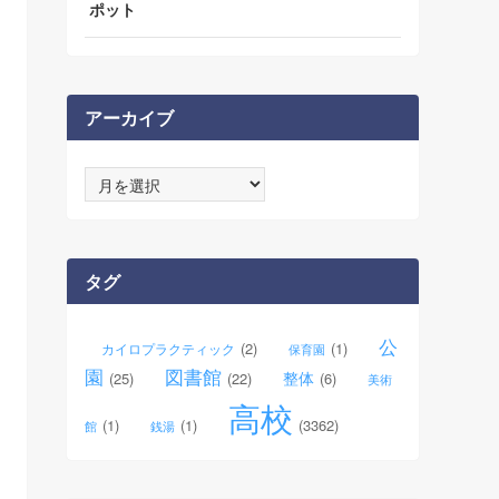
ポット
アーカイブ
ア
ー
カ
イ
ブ
タグ
公
(2)
(1)
カイロプラクティック
保育園
園
図書館
整体
(25)
(22)
(6)
美術
高校
(1)
(1)
(3362)
館
銭湯