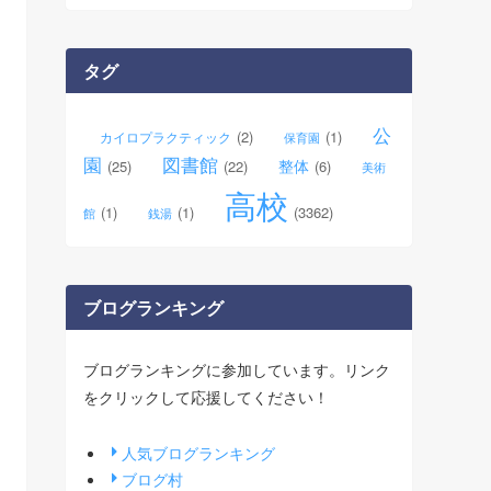
カ
イ
ブ
タグ
公
(2)
(1)
カイロプラクティック
保育園
園
図書館
整体
(25)
(22)
(6)
美術
高校
(1)
(1)
(3362)
館
銭湯
ブログランキング
ブログランキングに参加しています。リンク
をクリックして応援してください！
人気ブログランキング
ブログ村