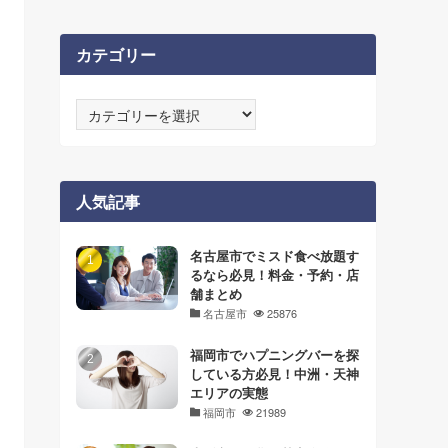
カテゴリー
カ
テ
ゴ
リ
ー
人気記事
名古屋市でミスド食べ放題す
るなら必見！料金・予約・店
舗まとめ
名古屋市
25876
福岡市でハプニングバーを探
している方必見！中洲・天神
エリアの実態
福岡市
21989