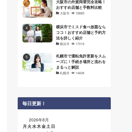
大阪市の外貨両替完全攻略！
おすすめ店舗と手数料比較
大阪市
18885
横浜市でミスド食べ放題なら
ココ！おすすめ店舗と予約方
法を詳しく紹介
横浜市
17019
札幌市で運転免許更新をスム
ーズに！手続き場所と流れを
まるっと解説
札幌市
14608
毎日更新！
2026年8月
月
火
水
木
金
土
日