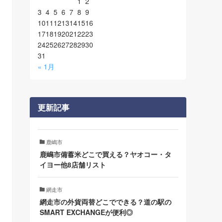
1
2
3
4
5
6
7
8
9
10
11
12
13
14
15
16
17
18
19
20
21
22
23
24
25
26
27
28
29
30
31
« 1月
更新記事
鹿嶋市
鹿嶋市備蓄米どこで買える？ヤオコー・タ
イヨー他8店舗リスト
網走市
網走市の外貨両替どこでできる？道の駅の
SMART EXCHANGEが便利◎