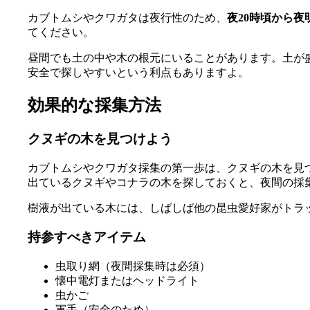
カブトムシやクワガタは夜行性のため、
夜20時頃から夜
てください。
昼間でも土の中や木の根元にいることがあります。土が
安全で探しやすいという利点もありますよ。
効果的な採集方法
クヌギの木を見つけよう
カブトムシやクワガタ採集の第一歩は、クヌギの木を見
出ているクヌギやコナラの木を探しておくと、夜間の採
樹液が出ている木には、しばしば他の昆虫愛好家がトラ
持参すべきアイテム
虫取り網（夜間採集時は必須）
懐中電灯またはヘッドライト
虫かご
軍手（安全のため）