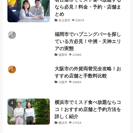
なら必見！料金・予約・店舗ま
とめ
名古屋市
25876
福岡市でハプニングバーを探し
ている方必見！中洲・天神エリ
アの実態
福岡市
21986
大阪市の外貨両替完全攻略！お
すすめ店舗と手数料比較
大阪市
18884
横浜市でミスド食べ放題ならコ
コ！おすすめ店舗と予約方法を
詳しく紹介
横浜市
17019