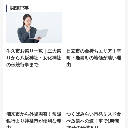
関連記事
牛久市お祭り一覧｜三大祭
日立市の金持ちエリア！幸
りから八坂神社・女化神社
町・鹿島町の地価が凄い理
の伝統行事まで
由
潮来市から外貨両替！常陽
つくばみらい市発ミスド食
銀行より神栖市が便利な理
べ放題への道！車で1時間
由
20分の価値あり