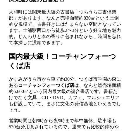
大和町には関東最大級の古書店「つちうら古書倶楽
部」があります。なんと売場面積約830㎡という圧倒
的な規模で、古書好きにはたまらない空間となってい
ます。土浦駅西口から徒歩2〜3分という好立地も魅力
的。じんわりと本の香りに包まれながら、時間を忘れ
て本探しに没頭できます。
国内最大級！コーチャンフォーつ
くば店
かすみがうら市から車で約30分、つくば市学園の森に
ある
コーチャンフォーつくば店
は、なんと総売場面積
約6,600㎡という国内最大級の複合書店です。書籍だ
けでなく文具、CD・DVD、カフェ、マルシェエリア
も併設していて、まさに文化の発信基地といえるでし
ょう。
営業時間は朝9時から夜9時まで年中無休。駐車場も
530台分用意されているので、週末でも比較的停めや