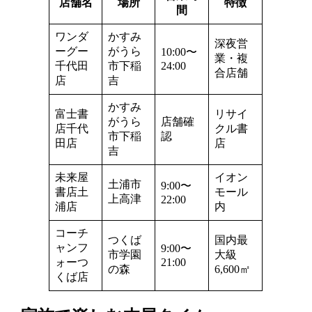
店舗名
場所
特徴
間
ワンダ
かすみ
深夜営
ーグー
がうら
10:00〜
業・複
千代田
市下稲
24:00
合店舗
店
吉
かすみ
富士書
リサイ
がうら
店舗確
店千代
クル書
市下稲
認
田店
店
吉
未来屋
イオン
土浦市
9:00〜
書店土
モール
上高津
22:00
浦店
内
コーチ
つくば
国内最
ャンフ
9:00〜
市学園
大級
ォーつ
21:00
の森
6,600㎡
くば店