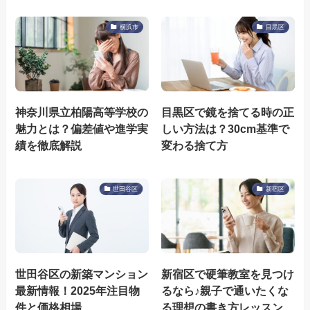
横浜市
目黒区
神奈川県立柏陽高等学校の
目黒区で鏡を捨てる時の正
魅力とは？偏差値や進学実
しい方法は？30cm基準で
績を徹底解説
変わる捨て方
世田谷区
新宿区
世田谷区の新築マンション
新宿区で硬筆教室を見つけ
最新情報！2025年注目物
るなら♪親子で通いたくな
件と価格相場
る理想の書き方レッスン