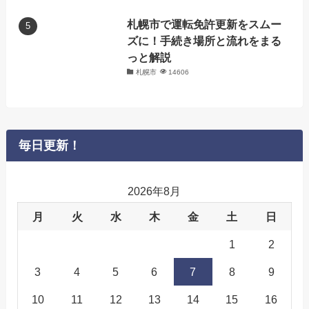
札幌市で運転免許更新をスムー
ズに！手続き場所と流れをまる
っと解説
札幌市
14606
毎日更新！
2026年8月
月
火
水
木
金
土
日
1
2
3
4
5
6
7
8
9
10
11
12
13
14
15
16