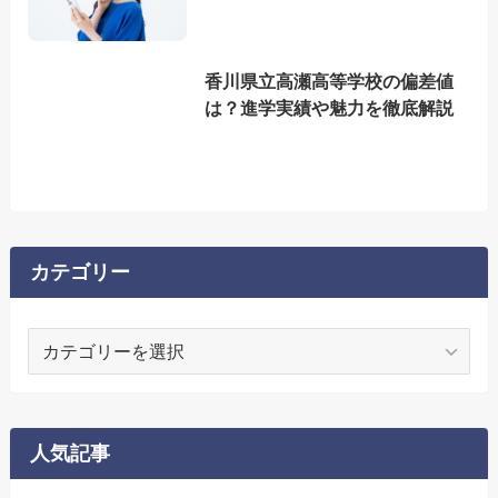
香川県立高瀬高等学校の偏差値
は？進学実績や魅力を徹底解説
カテゴリー
カ
テ
ゴ
リ
ー
人気記事