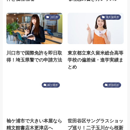
川口市
東久留米市
川口市で国際免許を即日取
東京都立東久留米総合高等
得！埼玉県警での申請方法
学校の偏差値・進学実績ま
とめ
袖ケ浦市
世田谷区
袖ケ浦市で大きい本屋なら
世田谷区サングラスショッ
精文館書店木更津店へ
プ巡り！二子玉川から桜新