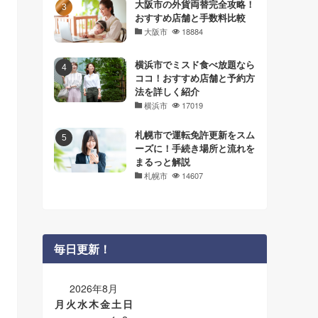
大阪市の外貨両替完全攻略！
おすすめ店舗と手数料比較
大阪市
18884
横浜市でミスド食べ放題なら
ココ！おすすめ店舗と予約方
法を詳しく紹介
横浜市
17019
札幌市で運転免許更新をスム
ーズに！手続き場所と流れを
まるっと解説
札幌市
14607
毎日更新！
2026年8月
月
火
水
木
金
土
日