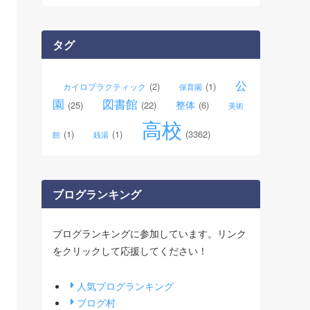
カ
イ
ブ
タグ
公
(2)
(1)
カイロプラクティック
保育園
園
図書館
整体
(25)
(22)
(6)
美術
高校
(1)
(1)
(3362)
館
銭湯
ブログランキング
ブログランキングに参加しています。リンク
をクリックして応援してください！
人気ブログランキング
ブログ村