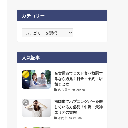
カテゴリー
カ
テ
ゴ
リ
ー
人気記事
名古屋市でミスド食べ放題す
るなら必見！料金・予約・店
舗まとめ
名古屋市
25876
福岡市でハプニングバーを探
している方必見！中洲・天神
エリアの実態
福岡市
21986