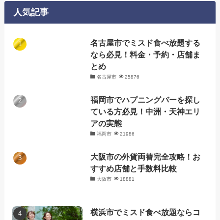
ー
人気記事
名古屋市でミスド食べ放題する
なら必見！料金・予約・店舗ま
とめ
名古屋市
25876
福岡市でハプニングバーを探し
ている方必見！中洲・天神エリ
アの実態
福岡市
21986
大阪市の外貨両替完全攻略！お
すすめ店舗と手数料比較
大阪市
18881
横浜市でミスド食べ放題ならコ