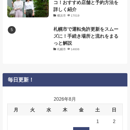
コ！おすすめ店舗と予約方法を
詳しく紹介
横浜市
17019
札幌市で運転免許更新をスムー
ズに！手続き場所と流れをまる
っと解説
札幌市
14606
毎日更新！
2026年8月
月
火
水
木
金
土
日
1
2