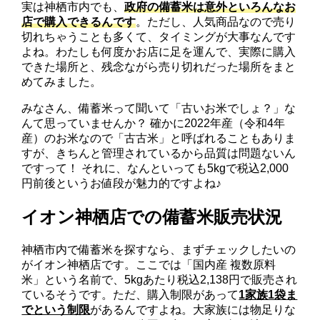
実は神栖市内でも、
政府の備蓄米は意外といろんなお
店で購入できるんです
。ただし、人気商品なので売り
切れちゃうことも多くて、タイミングが大事なんです
よね。わたしも何度かお店に足を運んで、実際に購入
できた場所と、残念ながら売り切れだった場所をまと
めてみました。
みなさん、備蓄米って聞いて「古いお米でしょ？」な
んて思っていませんか？ 確かに2022年産（令和4年
産）のお米なので「古古米」と呼ばれることもありま
すが、きちんと管理されているから品質は問題ないん
ですって！ それに、なんといっても5kgで税込2,000
円前後というお値段が魅力的ですよね♪
イオン神栖店での備蓄米販売状況
神栖市内で備蓄米を探すなら、まずチェックしたいの
がイオン神栖店です。ここでは「国内産 複数原料
米」という名前で、5kgあたり税込2,138円で販売され
ているそうです。ただ、購入制限があって
1家族1袋ま
でという制限
があるんですよね。大家族には物足りな