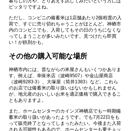
暮らしの方や、とりあえず試してみたいという方には
ピッタリですよね。
ただし、コンビニの備蓄米は1店舗あたり2個程度の入
荷で、すぐに売り切れちゃうことがほとんど。神栖市
内のコンビニでも、入荷してもその日のうちになくな
ってしまうことが多いみたいです。見つけたら即買
い！が鉄則かも。
その他の購入可能な場所
神栖市内には、昔ながらの米屋さんもいくつかありま
す。例えば、幸保米店（波崎9507）や金山屋商店
（波崎9283-3）、大塚屋（筒井1383）など。これら
のお店では備蓄米の取り扱いはないかもしれません
が、地元産のおいしいお米を適正価格で購入できるこ
ともありますよ。
また、ホームセンターのカインズ神栖店でも一時期備
蓄米の取り扱いがあったようです。でも7月22日をも
って販売終了となってしまったみたい。今後また入荷
される可能性もあるので、ホームセンターも要チェッ