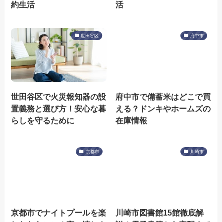
約生活
活
世田谷区
府中市
世田谷区で火災報知器の設
府中市で備蓄米はどこで買
置義務と選び方！安心な暮
える？ドンキやホームズの
らしを守るために
在庫情報
京都市
川崎市
京都市でナイトプールを楽
川崎市図書館15館徹底解