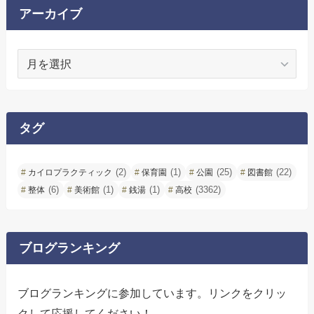
アーカイブ
ア
ー
カ
イ
ブ
タグ
(2)
(1)
(25)
(22)
カイロプラクティック
保育園
公園
図書館
(6)
(1)
(1)
(3362)
整体
美術館
銭湯
高校
ブログランキング
ブログランキングに参加しています。リンクをクリッ
クして応援してください！