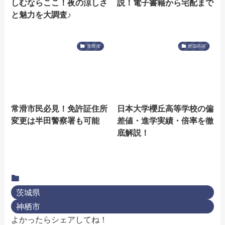
しむならここ！夜の涼しさ
説！電子書籍から宅配まで
と魅力を大調査♪
常滑市
世田谷区
常滑市民必見！免許証住所
日本大学櫻丘高等学校の偏
変更は半田警察署も可能
差値・進学実績・倍率を徹
底解説！
茨城県
神栖市
よかったらシェアしてね！