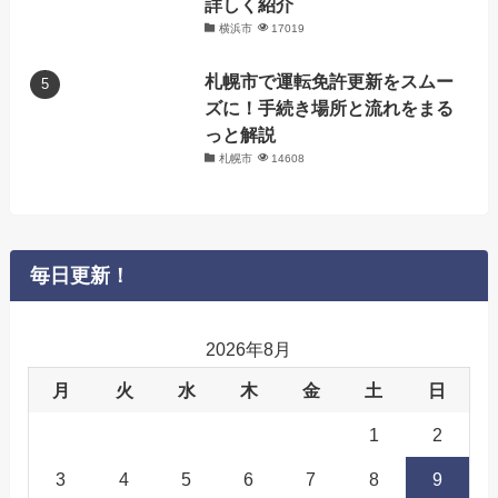
詳しく紹介
横浜市
17019
札幌市で運転免許更新をスムー
ズに！手続き場所と流れをまる
っと解説
札幌市
14608
毎日更新！
2026年8月
月
火
水
木
金
土
日
1
2
3
4
5
6
7
8
9