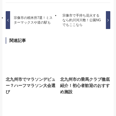
宗像市で手持ち花火する
宗像市の精米所7選！ミス
なら釣川河川敷！公園NG
ターマックスや道の駅も
でもここなら
関連記事
北九州市でマラソンデビュ
北九州市の乗馬クラブ徹底
ー？ハーフマラソン大会選
紹介！初心者歓迎のおすす
び
め施設