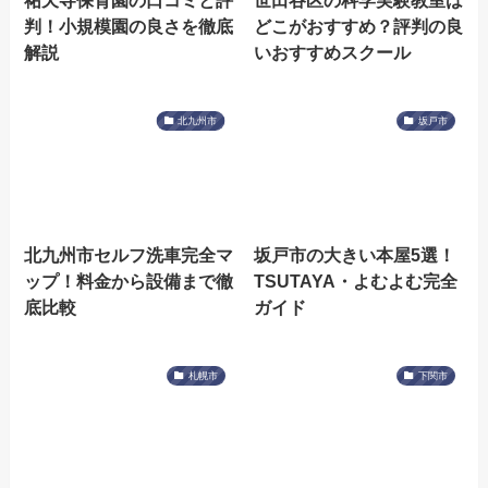
祐天寺保育園の口コミと評
世田谷区の科学実験教室は
判！小規模園の良さを徹底
どこがおすすめ？評判の良
解説
いおすすめスクール
北九州市
坂戸市
北九州市セルフ洗車完全マ
坂戸市の大きい本屋5選！
ップ！料金から設備まで徹
TSUTAYA・よむよむ完全
底比較
ガイド
札幌市
下関市